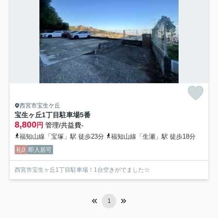
西宮市宝生ケ丘
宝生ヶ丘1丁目駐車場
5番
8,800
円
管理/共益費-
福知山線「宝塚」駅 徒歩23分
福知山線「生瀬」駅 徒歩18分
礼0
即入居可
西宮市宝生ヶ丘1丁目駐車場！1台空きがでました☆
1