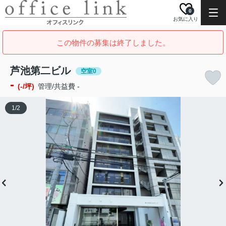
0
お気に入り
この物件の募集は終了しました。
芦池第二ビル
空室0
-
(-/坪)
管理/共益費 -
1
/
2