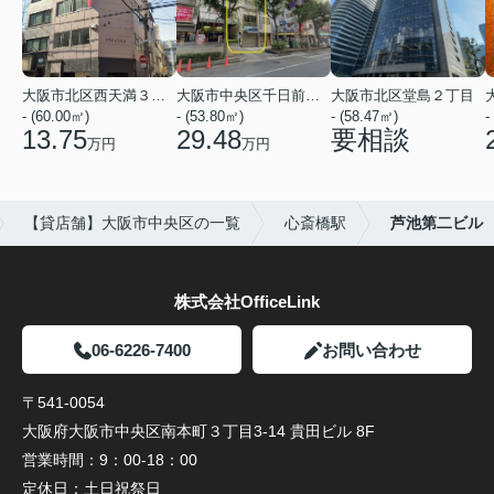
大阪市北区西天満３丁目
大阪市中央区千日前１丁目
大阪市北区堂島２丁目
- (60.00㎡)
- (53.80㎡)
- (58.47㎡)
-
13.75
29.48
要相談
万円
万円
【貸店舗】大阪市中央区の一覧
心斎橋駅
芦池第二ビル
株式会社OfficeLink
06-6226-7400
お問い合わせ
〒541-0054
大阪府大阪市中央区南本町３丁目3-14 貴田ビル 8F
営業時間：
9：00-18：00
定休日：
土日祝祭日