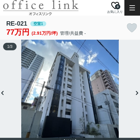
0
お気に入り
RE-021
空室1
77万円
(2.91万円/坪)
管理/共益費 -
1
/
3