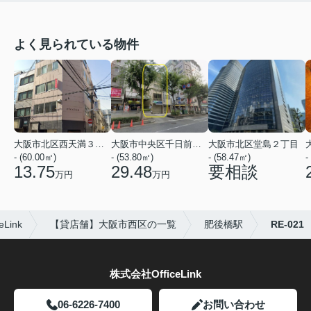
よく見られている物件
大阪市北区西天満３丁目
大阪市中央区千日前１丁目
大阪市北区堂島２丁目
- (60.00㎡)
- (53.80㎡)
- (58.47㎡)
-
13.75
29.48
要相談
万円
万円
ink
【貸店舗】大阪市西区の一覧
肥後橋駅
RE-021
株式会社OfficeLink
06-6226-7400
お問い合わせ