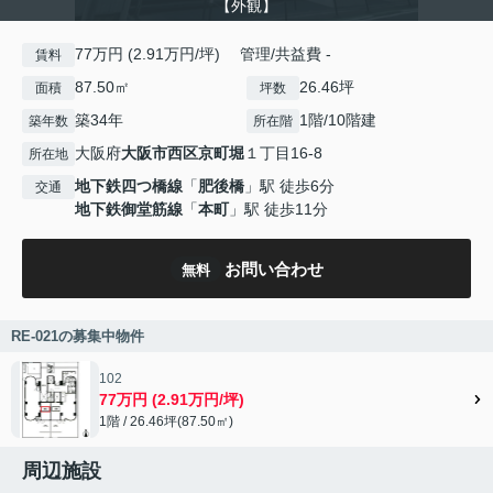
【外観】
77万円 (2.91万円/坪) 管理/共益費 -
賃料
87.50㎡
26.46坪
面積
坪数
築34年
1階/10階建
築年数
所在階
大阪府
大阪市西区
京町堀
１丁目16-8
所在地
地下鉄四つ橋線
「
肥後橋
」駅 徒歩6分
交通
地下鉄御堂筋線
「
本町
」駅 徒歩11分
お問い合わせ
無料
RE-021の募集中物件
102
77万円 (2.91万円/坪)
1階 / 26.46坪(87.50㎡)
周辺施設