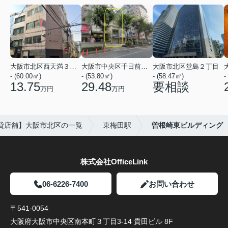
大阪市北区西天満３丁目
大阪市中央区千日前１丁目
大阪市北区堂島２丁目
- (60.00㎡)
- (53.80㎡)
- (58.47㎡)
-
13.75
29.48
要相談
万円
万円
貸店舗】大阪市北区の一覧
東梅田駅
曽根崎東ビルディング
株式会社OfficeLink
06-6226-7400
お問い合わせ
〒541-0054
大阪府大阪市中央区南本町３丁目3-14 貴田ビル 8F