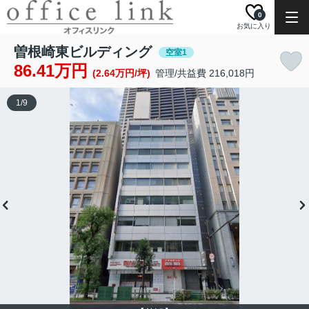
0
お気に入り
曽根崎東ビルディング
空室1
86.41万円
(2.64万円/坪)
管理/共益費 216,018円
1
/
9