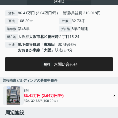
【外観】
86.41万円 (2.64万円/坪) 管理/共益費 216,018円
賃料
108.20㎡
32.73坪
面積
坪数
築48年
8階/9階建
築年数
所在階
大阪府
大阪市北区
曾根崎
２丁目15-24
所在地
地下鉄谷町線
「
東梅田
」駅 徒歩3分
交通
おおさか東線
「
大阪
」駅 徒歩9分
お問い合わせ
無料
曽根崎東ビルディングの募集中物件
8階
86.41万円 (2.64万円/坪)
8階 / 32.73坪(108.20㎡)
周辺施設