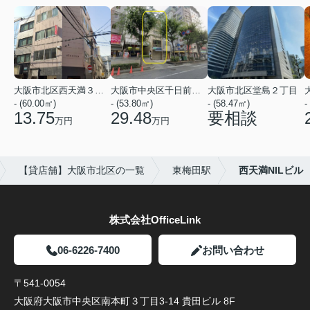
大阪市北区西天満３丁目
大阪市中央区千日前１丁目
大阪市北区堂島２丁目
- (60.00㎡)
- (53.80㎡)
- (58.47㎡)
-
13.75
29.48
要相談
万円
万円
【貸店舗】大阪市北区の一覧
東梅田駅
西天満NILビル
株式会社OfficeLink
06-6226-7400
お問い合わせ
〒541-0054
大阪府大阪市中央区南本町３丁目3-14 貴田ビル 8F