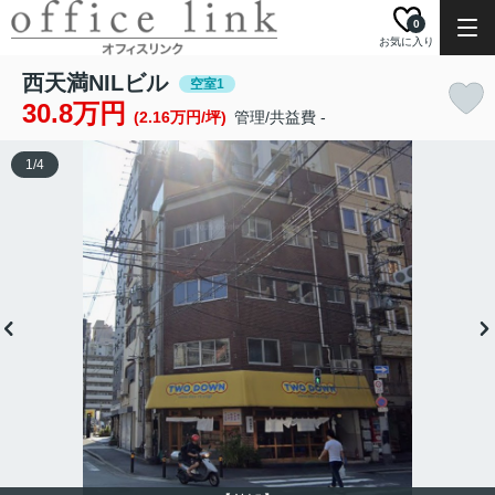
0
お気に入り
西天満NILビル
空室1
30.8万円
(2.16万円/坪)
管理/共益費 -
1
/
4