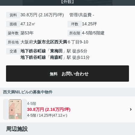
【外観】
30.8万円 (2.16万円/坪) 管理/共益費 -
賃料
47.12㎡
14.25坪
面積
坪数
築53年
4-5階/5階建
築年数
所在階
大阪府
大阪市北区
西天満
６丁目9-10
所在地
地下鉄谷町線
「
東梅田
」駅 徒歩5分
交通
地下鉄谷町線
「
南森町
」駅 徒歩11分
お問い合わせ
無料
西天満NILビルの募集中物件
4-5階
30.8万円 (2.16万円/坪)
4-5階 / 14.25坪(47.12㎡)
周辺施設