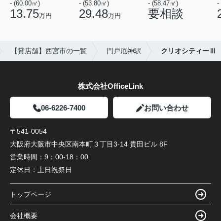
- (60.00㎡)
- (53.80㎡)
- (58.47㎡)
-
13.75
29.48
要相談
万円
万円
【貸店舗】西宮市の一覧
門戸厄神駅
クリオシティーⅢ
株式会社OfficeLink
06-6226-7400
お問い合わせ
〒541-0054
大阪府大阪市中央区南本町３丁目3-14 貴田ビル 8F
営業時間：
9：00-18：00
定休日：
土日祝祭日
トップページ
会社概要