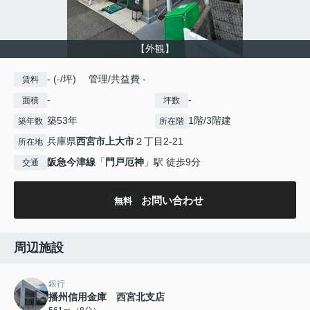
【外観】
- (-/坪) 管理/共益費 -
賃料
-
-
面積
坪数
築53年
1階/3階建
築年数
所在階
兵庫県
西宮市
上大市
２丁目2-21
所在地
阪急今津線
「
門戸厄神
」駅 徒歩9分
交通
お問い合わせ
無料
周辺施設
銀行
播州信用金庫 西宮北支店