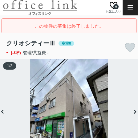
0
お気に入り
この物件の募集は終了しました。
クリオシティーⅢ
空室0
-
(-/坪)
管理/共益費 -
1
/
2