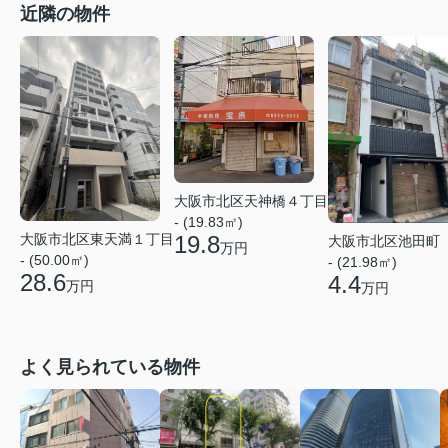
近隣の物件
大阪市北区天神橋４丁目
- (19.83㎡)
大阪市北区東天満１丁目
19.8
大阪市北区池田町
万円
- (50.00㎡)
- (21.98㎡)
28.6
4.4
万円
万円
よく見られている物件