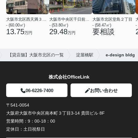
大阪市北区西天満３丁目
大阪市中央区千日前１丁目
大阪市北区堂島２丁目
- (60.00㎡)
- (53.80㎡)
- (58.47㎡)
-
13.75
29.48
要相談
万円
万円
【貸店舗】大阪市北区の一覧
淀屋橋駅
e-design bldg
株式会社OfficeLink
06-6226-7400
お問い合わせ
〒541-0054
大阪府大阪市中央区南本町３丁目3-14 貴田ビル 8F
営業時間：
9：00-18：00
定休日：
土日祝祭日