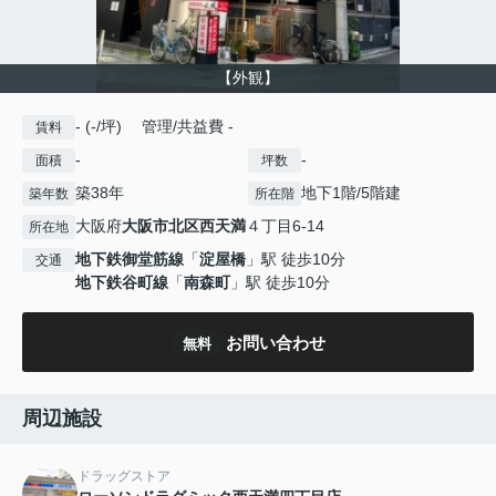
【外観】
- (-/坪) 管理/共益費 -
賃料
-
-
面積
坪数
築38年
地下1階/5階建
築年数
所在階
大阪府
大阪市北区
西天満
４丁目6-14
所在地
地下鉄御堂筋線
「
淀屋橋
」駅 徒歩10分
交通
地下鉄谷町線
「
南森町
」駅 徒歩10分
お問い合わせ
無料
周辺施設
ドラッグストア