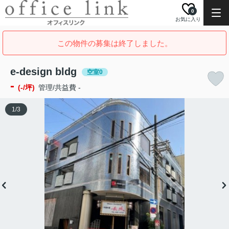
0
お気に入り
この物件の募集は終了しました。
e-design bldg
空室0
-
(-/坪)
管理/共益費 -
1
/
3