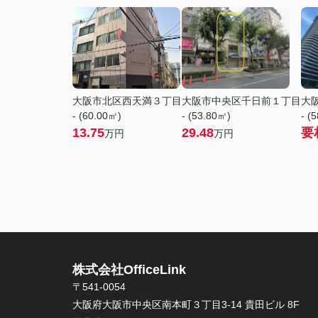
大阪市北区西天満３丁目
大阪市中央区千日前１丁目
大
- (60.00㎡)
- (53.80㎡)
- (
13.75
29.48
要
万円
万円
株式会社OfficeLink
〒541-0054
大阪府大阪市中央区南本町３丁目3-14 貴田ビル 8F