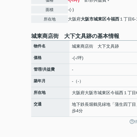
-(-/坪)
管理/共益費
-
価格
-(-)
面積
大阪府
大阪市城東区
今福西
１丁目6-
所在地
城東商店街 大下文具跡の基本情報
物件名
城東商店街 大下文具跡
価格
-(-/坪)
管理/共益費
-
築年月
-（-）
所在地
大阪府
大阪市城東区
今福西
１丁目6
交通
地下鉄長堀鶴見緑地
「
蒲生四丁目
歩4分