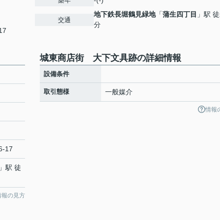
-(-)
築年
地下鉄長堀鶴見緑地
「
蒲生四丁目
」駅 徒
交通
分
17
城東商店街 大下文具跡の詳細情報
設備条件
取引態様
一般媒介
情報
-17
」駅 徒
情報の見方