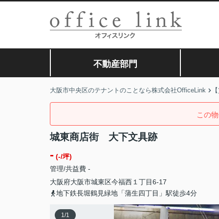
不動産部門
大阪市中央区のテナントのことなら株式会社OfficeLink
【
この物
城東商店街 大下文具跡
-
(-/坪)
管理/共益費 -
大阪府
大阪市城東区
今福西
１丁目6-17
地下鉄長堀鶴見緑地「蒲生四丁目」駅徒歩4分
1
/
1