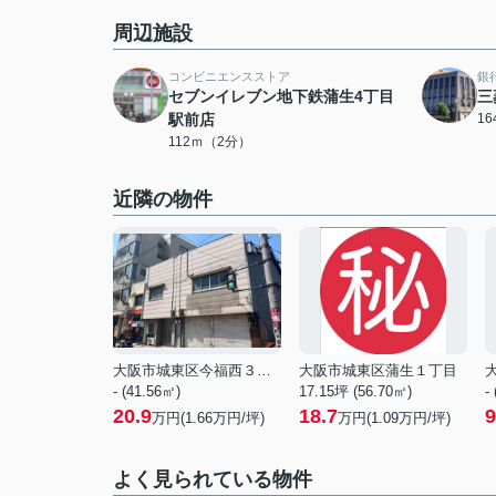
周辺施設
コンビニエンスストア
銀
セブンイレブン地下鉄蒲生4丁目
三
駅前店
1
112ｍ（2分）
近隣の物件
大阪市城東区今福西３丁目
大阪市城東区蒲生１丁目
- (41.56㎡)
17.15坪 (56.70㎡)
-
20.9
18.7
9
万円(
1.66
万円/坪)
万円(
1.09
万円/坪)
よく見られている物件