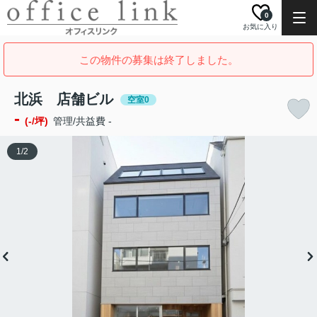
0
お気に入り
この物件の募集は終了しました。
北浜 店舗ビル
空室0
-
(-/坪)
管理/共益費 -
1
/
2