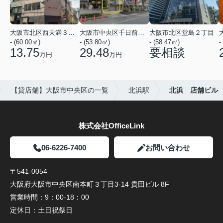
大阪市北区西天満３丁目
大阪市中央区千日前１丁目
大阪市北区堂島２丁目
- (60.00㎡)
- (53.80㎡)
- (58.47㎡)
-
13.75
29.48
要相談
万円
万円
【貸店舗】大阪市中央区の一覧
北浜駅
北浜 店舗ビル
株式会社OfficeLink
06-6226-7400
お問い合わせ
〒541-0054
大阪府大阪市中央区南本町３丁目3-14 貴田ビル 8F
営業時間：
9：00-18：00
定休日：
土日祝祭日