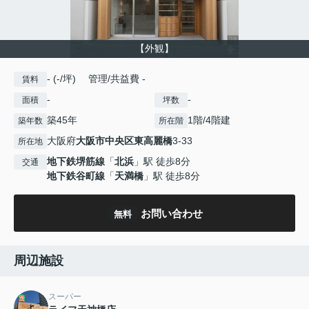
【外観】
- (-/坪) 管理/共益費 -
賃料
-
-
面積
坪数
築45年
1階/4階建
築年数
所在階
大阪府
大阪市中央区
東高麗橋
3-33
所在地
地下鉄堺筋線
「
北浜
」駅 徒歩8分
交通
地下鉄谷町線
「
天満橋
」駅 徒歩8分
お問い合わせ
無料
周辺施設
スーパー