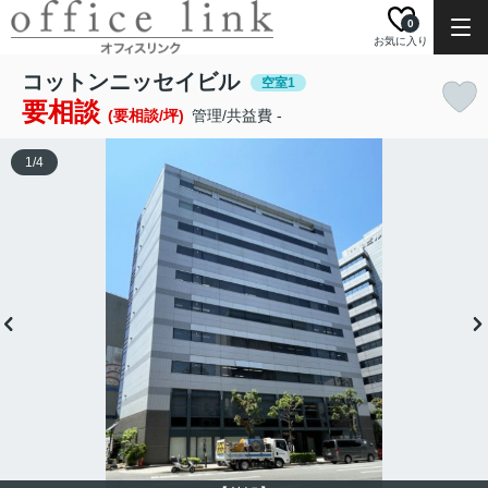
0
お気に入り
コットンニッセイビル
空室1
要相談
(要相談/坪)
管理/共益費 -
1
/
4