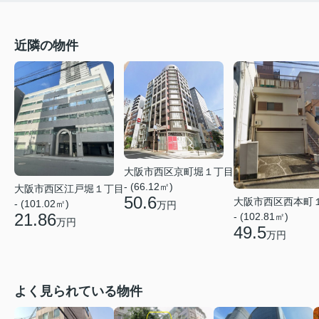
近隣の物件
大阪市西区京町堀１丁目
- (66.12㎡)
大阪市西区江戸堀１丁目
50.6
大阪市西区西本町
- (101.02㎡)
万円
21.86
- (102.81㎡)
万円
49.5
万円
よく見られている物件