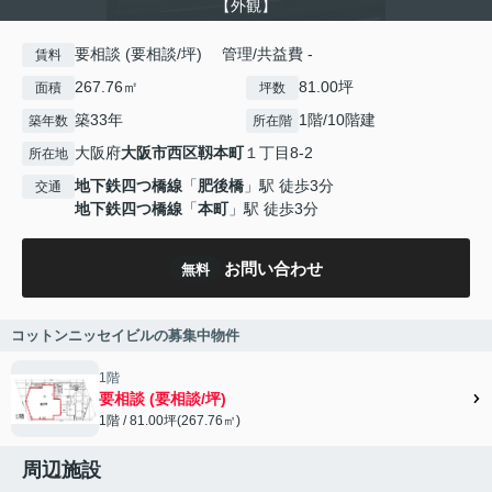
【外観】
要相談 (要相談/坪) 管理/共益費 -
賃料
267.76㎡
81.00坪
面積
坪数
築33年
1階/10階建
築年数
所在階
大阪府
大阪市西区
靱本町
１丁目8-2
所在地
地下鉄四つ橋線
「
肥後橋
」駅 徒歩3分
交通
地下鉄四つ橋線
「
本町
」駅 徒歩3分
お問い合わせ
無料
コットンニッセイビルの募集中物件
1階
要相談 (要相談/坪)
1階 / 81.00坪(267.76㎡)
周辺施設