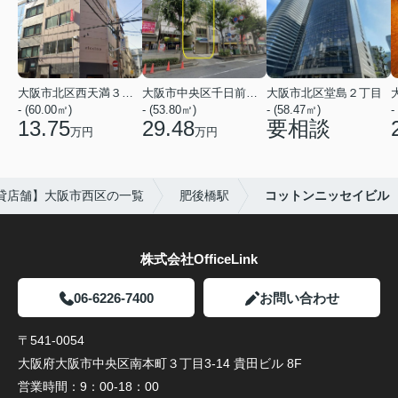
大阪市北区西天満３丁目
大阪市中央区千日前１丁目
大阪市北区堂島２丁目
- (60.00㎡)
- (53.80㎡)
- (58.47㎡)
-
13.75
29.48
要相談
万円
万円
貸店舗】大阪市西区の一覧
肥後橋駅
コットンニッセイビル
株式会社OfficeLink
06-6226-7400
お問い合わせ
〒541-0054
大阪府大阪市中央区南本町３丁目3-14 貴田ビル 8F
営業時間：
9：00-18：00