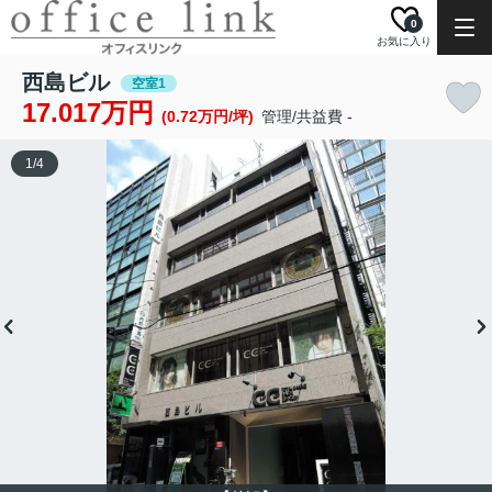
0
お気に入り
西島ビル
空室1
17.017万円
(0.72万円/坪)
管理/共益費 -
1
/
4