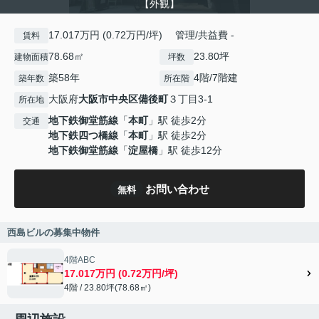
【外観】
17.017万円 (0.72万円/坪) 管理/共益費 -
賃料
78.68㎡
23.80坪
建物面積
坪数
築58年
4階/7階建
築年数
所在階
大阪府
大阪市中央区
備後町
３丁目3-1
所在地
地下鉄御堂筋線
「
本町
」駅 徒歩2分
交通
地下鉄四つ橋線
「
本町
」駅 徒歩2分
地下鉄御堂筋線
「
淀屋橋
」駅 徒歩12分
お問い合わせ
無料
西島ビルの募集中物件
4階ABC
17.017万円 (0.72万円/坪)
4階 / 23.80坪(78.68㎡)