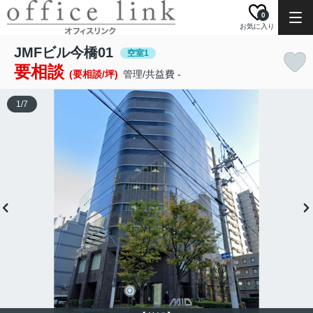
0
お気に入り
JMFビル今橋01
空室1
要相談
(要相談/坪)
管理/共益費 -
1
/
7