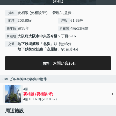
【外観】
要相談 (要相談/坪) 管理/共益費 -
賃料
203.80㎡
61.65坪
面積
坪数
築35年
4階/11階建
築年数
所在階
大阪府
大阪市中央区
今橋
２丁目3-16
所在地
地下鉄堺筋線
「
北浜
」駅 徒歩3分
交通
地下鉄御堂筋線
「
淀屋橋
」駅 徒歩4分
お問い合わせ
無料
JMFビル今橋01の募集中物件
4階
要相談 (要相談/坪)
4階 / 61.65坪(203.80㎡)
周辺施設