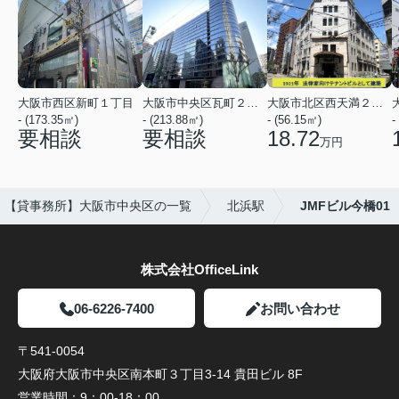
大阪市西区新町１丁目
大阪市中央区瓦町２丁目
大阪市北区西天満２丁目
- (173.35㎡)
- (213.88㎡)
- (56.15㎡)
-
要相談
要相談
18.72
万円
【貸事務所】大阪市中央区の一覧
北浜駅
JMFビル今橋01
株式会社OfficeLink
06-6226-7400
お問い合わせ
〒541-0054
大阪府大阪市中央区南本町３丁目3-14 貴田ビル 8F
営業時間：
9：00-18：00