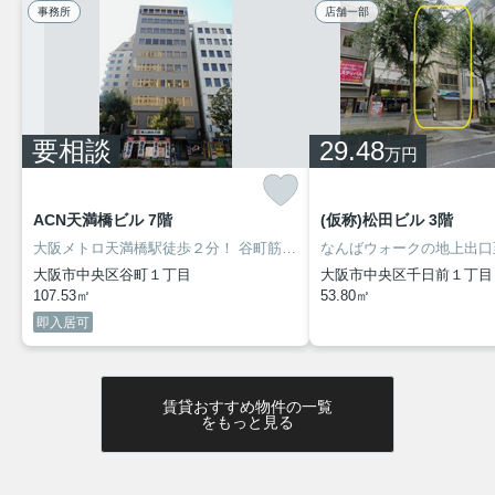
事務所
店舗一部
BKLISTID=031LAN&SEARCHDIV=1&sref=nw_reco&RECOMMF
皆様からのお問い合わせを心よりお待ちしています。
売土地
2025.08.01
要相談
29.48
万円
東大阪市中野2丁目土地
ご覧いただきありがとうございます。
ACN天満橋ビル 7階
(仮称)松田ビル 3階
近鉄けいはんな線「荒本駅」徒歩13分の好立地、
大阪メトロ天満橋駅徒歩２分！
谷町筋沿い東向きの重厚感あるビルです☆
なんばウォークの地上出口
『東大阪市中野2丁目売土地』のご紹介です！！
大阪市中央区谷町１丁目
大阪市中央区千日前１丁目
107.53㎡
土地面積230.24㎡（公簿） 間口は実測13.5ｍ 更地です。
53.80㎡
即入居可
前はコインパーキングでした。
詳細はこちらから↓
賃貸おすすめ物件の一覧
//www.athome.co.jp/tochi/6987106415/?
をもっと見る
BKLISTID=031PPC&sref=nw_reco&RECOMMFLG=1
皆様からのお問い合わせを心よりお待ちしています。