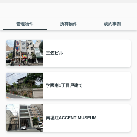
売物件
2025.07.18
マスターズステージ泉ヶ丘911号室
管理物件
所有物件
成約事例
ご覧いただきありがとうございます。
泉北高速鉄道「泉ヶ丘駅」徒歩6分の好立地、
『マスターズステージ泉ヶ丘911号室』のご紹介です！！
三笠ビル
本物件は、2009年3月築 鉄骨造15階建て 2LDKの分譲マン
ションです。
サービス付き分譲マンション♪ クロス張替・クリーニング済
みです！
学園南1丁目戸建て
ペット飼育も可能です。大浴場や食堂あります。
詳細はこちらから↓
//www.athome.co.jp/mansion/6985172977/?
DOWN=5&BKLISTID=005LPC&SEARCHDIV=1&sref=list_simple
南堀江ACCENT MUSEUM
皆様からのお問い合わせを心よりお待ちしています。