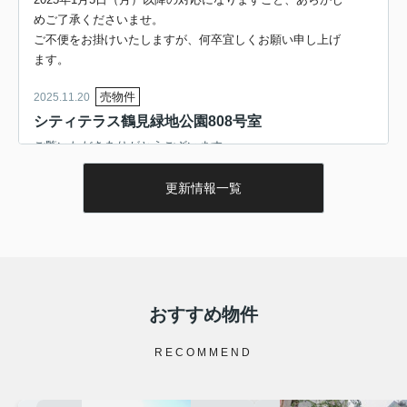
めご了承くださいませ。
ご不便をお掛けいたしますが、何卒宜しくお願い申し上げ
ます。
売物件
2025.11.20
シティテラス鶴見緑地公園808号室
ご覧いただきありがとうございます。
大阪メトロ鶴見緑地線「鶴見緑地駅」徒歩8分の好立地、
更新情報一覧
『シティテラス鶴見緑地公園808号室』のご紹介です！！
本物件は、2019年10月築 鉄骨造12
階建て 3LDKの分譲マ
ンションです。
内観・外観ともに高級感のある総戸数224戸の大規模マン
ションです！
おすすめ物件
ペット飼育可能、ダブルオートロックシステムや非接触
キーなど、防犯設備のしっかりした建物です！
RECOMMEND
詳細はこちらから↓
//www.athome.co.jp/mansion/6988445856/?