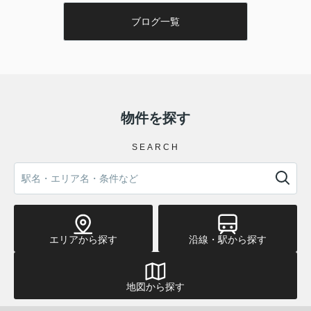
売物件
2024.10.21
ブログ一覧
守口市梶町2丁目売戸建
ご覧いただきありがとうございます。
大阪モノレール本線「大日駅」徒歩15分の好立地、
『守口市梶町2丁目売戸建』のご紹介です！！
物件を探す
本物件は、1987年4月築 木造3階建て 5LDKの中古住宅で
す。
SEARCH
明るく広いLDKが魅力♪ 現在リフォーム中です！
詳細はこちらから↓
//www.athome.co.jp/kodate/6983413185/?
DOWN=1&BKLISTID=001LPC&sref=list_simple
エリアから探す
沿線・駅から探す
皆様からのお問い合わせを心よりお待ちしています。
地図から探す