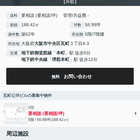
【外観】
要相談 (要相談/坪) 管理/共益費 -
賃料
188.42㎡
56.99坪
面積
坪数
築62年
5階/7階建
築年数
所在階
大阪府
大阪市中央区
瓦町
３丁目4-3
所在地
地下鉄御堂筋線
「
本町
」駅 徒歩5分
交通
地下鉄中央線
「
堺筋本町
」駅 徒歩12分
お問い合わせ
無料
瓦町公洋ビルの募集中物件
5階
要相談 (要相談/坪)
5階 / 56.99坪(188.42㎡)
周辺施設