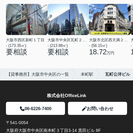
大阪市西区新町１丁目
大阪市中央区瓦町２丁目
大阪市北区西天満２丁目
- (173.35㎡)
- (213.88㎡)
- (56.15㎡)
-
要相談
要相談
18.72
万円
【貸事務所】大阪市中央区の一覧
本町駅
瓦町公洋ビル
株式会社OfficeLink
06-6226-7400
お問い合わせ
〒541-0054
大阪府大阪市中央区南本町３丁目3-14 貴田ビル 8F