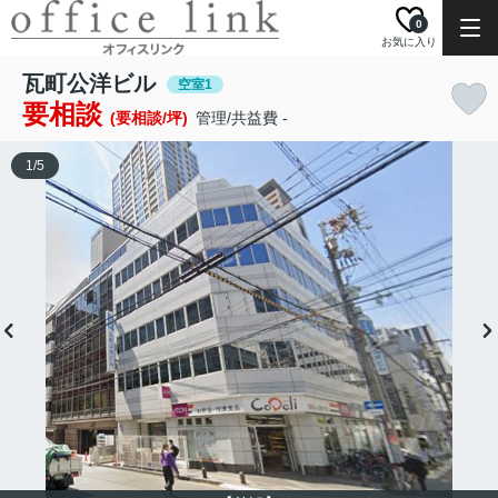
0
お気に入り
瓦町公洋ビル
空室1
要相談
(要相談/坪)
管理/共益費 -
1
/
5