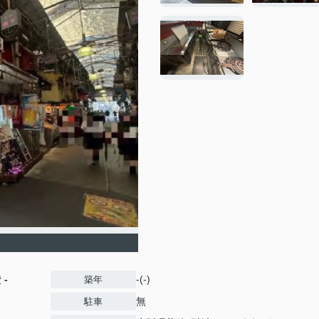
費
-
-(-)
築年
無
駐車