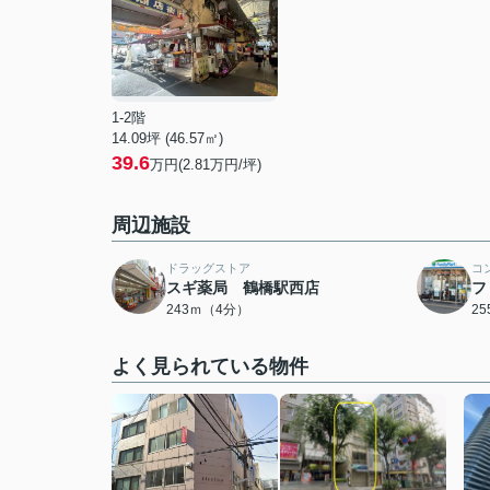
1-2階
14.09坪 (46.57㎡)
39.6
万円(2.81万円/坪)
周辺施設
ドラッグストア
コ
スギ薬局 鶴橋駅西店
フ
243ｍ（4分）
2
よく見られている物件