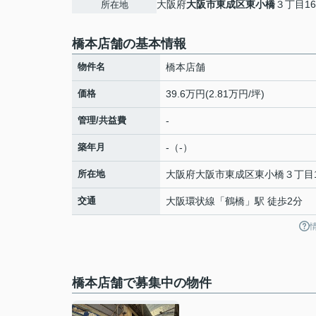
大阪府
大阪市東成区
東小橋
３丁目16
所在地
橋本店舗の基本情報
物件名
橋本店舗
価格
39.6万円(2.81万円/坪)
管理/共益費
-
築年月
-（-）
所在地
大阪府
大阪市東成区
東小橋
３丁目1
交通
大阪環状線
「
鶴橋
」駅 徒歩2分
橋本店舗で募集中の物件