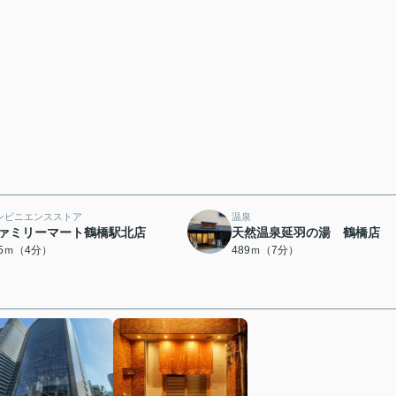
ンビニエンスストア
温泉
ァミリーマート鶴橋駅北店
天然温泉延羽の湯 鶴橋店
55ｍ（4分）
489ｍ（7分）