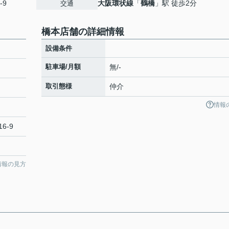
-9
大阪環状線
「
鶴橋
」駅 徒歩2分
交通
橋本店舗の詳細情報
設備条件
駐車場/月額
無/-
取引態様
仲介
情報
6-9
情報の見方