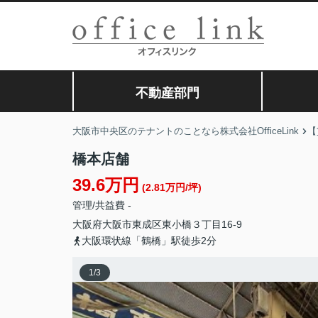
不動産部門
大阪市中央区のテナントのことなら株式会社OfficeLink
【
橋本店舗
39.6万円
(2.81万円/坪)
管理/共益費 -
大阪府
大阪市東成区
東小橋
３丁目16-9
大阪環状線「鶴橋」駅徒歩2分
1
/
3