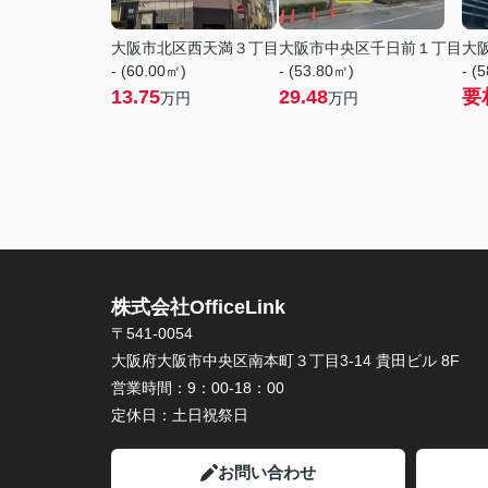
大阪市北区西天満３丁目
大阪市中央区千日前１丁目
大
- (60.00㎡)
- (53.80㎡)
- (
13.75
29.48
要
万円
万円
株式会社OfficeLink
〒541-0054
大阪府大阪市中央区南本町３丁目3-14 貴田ビル 8F
営業時間：
9：00-18：00
定休日：
土日祝祭日
お問い合わせ