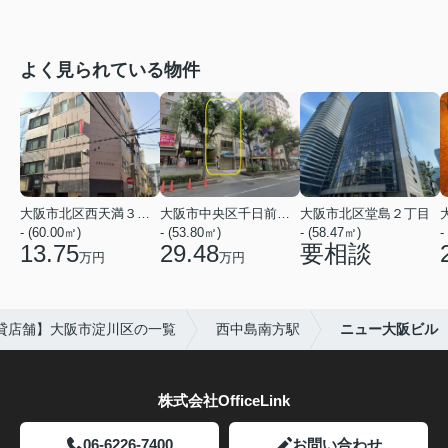
よく見られている物件
大阪市北区西天満３丁目
大阪市中央区千日前１丁目
大阪市北区堂島２丁目
- (60.00㎡)
- (53.80㎡)
- (58.47㎡)
-
13.75
29.48
要相談
万円
万円
貸店舗】大阪市淀川区の一覧
西中島南方駅
ニュー大阪ビル
株式会社OfficeLink
06-6226-7400
お問い合わせ