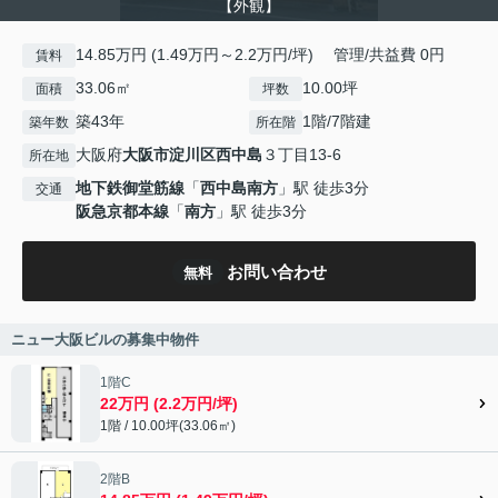
【外観】
14.85万円 (1.49万円～2.2万円/坪) 管理/共益費 0円
賃料
33.06㎡
10.00坪
面積
坪数
築43年
1階/7階建
築年数
所在階
大阪府
大阪市淀川区
西中島
３丁目13-6
所在地
地下鉄御堂筋線
「
西中島南方
」駅 徒歩3分
交通
阪急京都本線
「
南方
」駅 徒歩3分
お問い合わせ
無料
ニュー大阪ビルの募集中物件
1階C
22万円 (2.2万円/坪)
1階 / 10.00坪(33.06㎡)
2階B