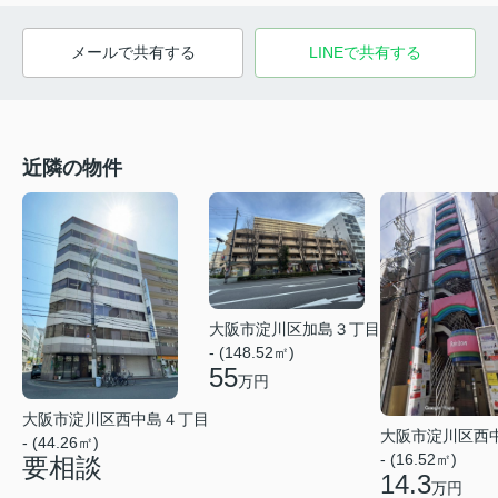
メールで共有する
LINEで共有する
近隣の物件
大阪市淀川区加島３丁目
- (148.52㎡)
55
万円
大阪市淀川区西中島４丁目
大阪市淀川区西
- (44.26㎡)
- (16.52㎡)
要相談
14.3
万円