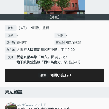
【外観】
- (-/坪) 管理/共益費 -
賃料
-
-
面積
坪数
築48年
6階/9階建
築年数
所在階
大阪府
大阪市淀川区
西中島
１丁目9-20
所在地
阪急京都本線
「
南方
」駅 徒歩3分
交通
地下鉄御堂筋線
「
西中島南方
」駅 徒歩4分
お問い合わせ
無料
周辺施設
コンビニエンスストア