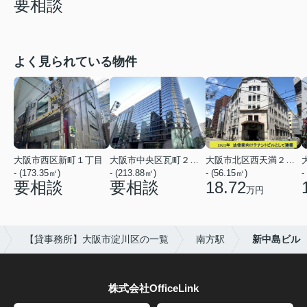
要相談
よく見られている物件
大阪市西区新町１丁目
大阪市中央区瓦町２丁目
大阪市北区西天満２丁目
- (173.35㎡)
- (213.88㎡)
- (56.15㎡)
-
要相談
要相談
18.72
万円
【貸事務所】大阪市淀川区の一覧
南方駅
新中島ビル
株式会社OfficeLink