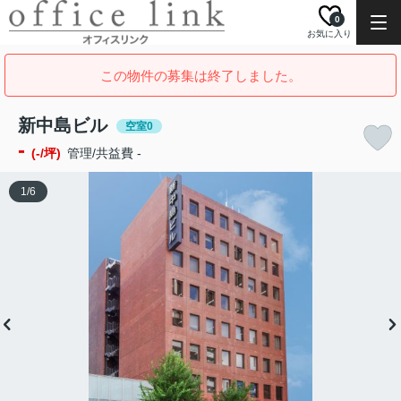
0
お気に入り
この物件の募集は終了しました。
新中島ビル
空室0
-
(-/坪)
管理/共益費 -
1
/
6