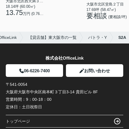
大阪市北区西天満３丁目
大阪市北区堂島２丁目
18.14坪 (60.00㎡)
17.69坪 (58.47㎡)
13.75
万円 (0.76万円/坪)
要相談
(要相談/坪)
ceLink
【貸店舗】東大阪市の一覧
パトラ・Y
S2A
株式会社OfficeLink
06-6226-7400
お問い合わせ
〒541-0054
大阪府大阪市中央区南本町３丁目3-14 貴田ビル 8F
営業時間：
9：00-18：00
定休日：
土日祝祭日
トップページ