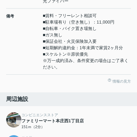
光ファイバー
■賃料・フリーレント相談可
備考
■駐車場有り（空き無し）：11,000円
■自転車・バイク置き場無し
■ガス無し
■保証会社・火災保険加入要
■短期解約違約金：1年未満で家賃2ヶ月分
■スケルトン※原状優先
※万一成約済み、条件変更の場合はご了承く
ださい。
情報の見方
周辺施設
コンビニエンスストア
ファミリーマート本庄西1丁目店
151ｍ（2分）