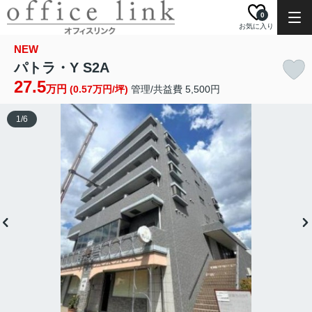
0
お気に入り
NEW
パトラ・Y S2A
27.5
万円
(0.57万円/坪)
管理/共益費 5,500円
1
/
6