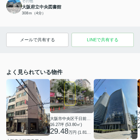
その他
大阪府立中央図書館
308ｍ（4分）
メールで共有する
LINEで共有する
よく見られている物件
大阪市中央区千日前１丁目
2
16.27坪 (53.80㎡)
29.48
万円 (1.81万円/坪)