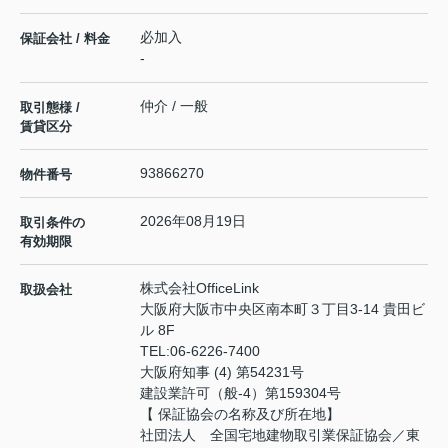
必加入
保証会社 / 料金
-
仲介 / 一般
取引態様 /
賃貸区分
93866270
物件番号
2026年08月19日
取引条件の
有効期限
株式会社OfficeLink
取扱会社
大阪府大阪市中央区南本町３丁目3-14 貴田ビ
ル 8F
TEL:
06-6226-7400
大阪府知事 (4) 第54231号
建設業許可（般-4）第159304号
【 保証協会の名称及び所在地】
社団法人 全国宅地建物取引業保証協会／東