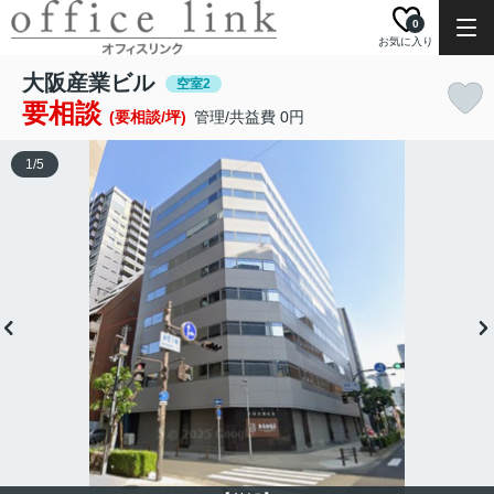
0
お気に入り
大阪産業ビル
空室2
要相談
(要相談/坪)
管理/共益費 0円
1
/
5