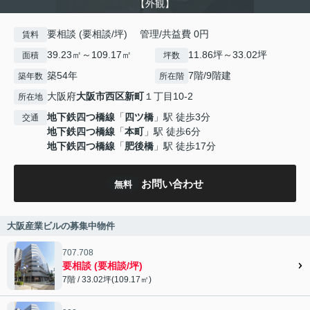
【外観】
要相談 (要相談/坪) 管理/共益費 0円
賃料
39.23㎡～109.17㎡
11.86坪～33.02坪
面積
坪数
築54年
7階/9階建
築年数
所在階
大阪府
大阪市西区
新町
１丁目10-2
所在地
地下鉄四つ橋線
「
四ツ橋
」駅 徒歩3分
交通
地下鉄四つ橋線
「
本町
」駅 徒歩6分
地下鉄四つ橋線
「
肥後橋
」駅 徒歩17分
お問い合わせ
無料
大阪産業ビルの募集中物件
707.708
要相談 (要相談/坪)
7階 / 33.02坪(109.17㎡)