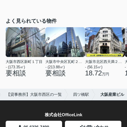
よく見られている物件
大阪市西区新町１丁目
大阪市中央区瓦町２丁目
大阪市北区西天満２丁目
- (173.35㎡)
- (213.88㎡)
- (56.15㎡)
-
要相談
要相談
18.72
万円
【貸事務所】大阪市西区の一覧
四ツ橋駅
大阪産業ビル
株式会社OfficeLink