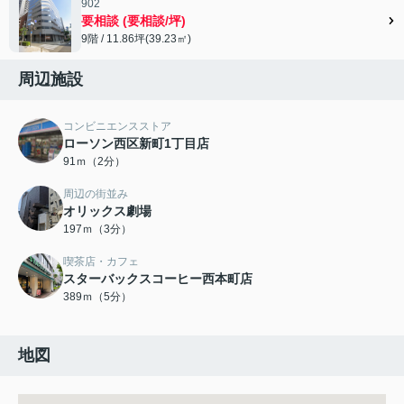
902
要相談 (要相談/坪)
9階 / 11.86坪(39.23㎡)
周辺施設
コンビニエンスストア
ローソン西区新町1丁目店
91ｍ（2分）
周辺の街並み
オリックス劇場
197ｍ（3分）
喫茶店・カフェ
スターバックスコーヒー西本町店
389ｍ（5分）
地図