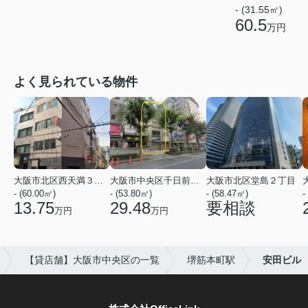
- (31.55㎡)
60.5
万円
よく見られている物件
大阪市北区西天満３丁目
大阪市中央区千日前１丁目
大阪市北区堂島２丁目
- (60.00㎡)
- (53.80㎡)
- (58.47㎡)
-
13.75
29.48
要相談
万円
万円
【貸店舗】大阪市中央区の一覧
堺筋本町駅
安田ビル