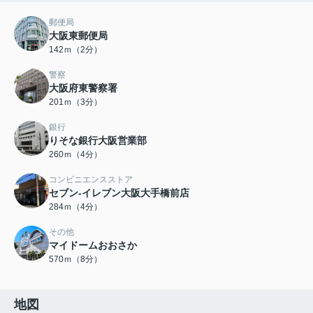
郵便局
大阪東郵便局
142ｍ（2分）
警察
大阪府東警察署
201ｍ（3分）
銀行
りそな銀行大阪営業部
260ｍ（4分）
コンビニエンスストア
セブン-イレブン大阪大手橋前店
284ｍ（4分）
その他
マイドームおおさか
570ｍ（8分）
地図