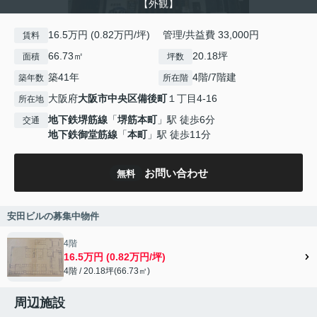
【外観】
16.5万円 (0.82万円/坪) 管理/共益費 33,000円
賃料
66.73㎡
20.18坪
面積
坪数
築41年
4階/7階建
築年数
所在階
大阪府
大阪市中央区
備後町
１丁目4-16
所在地
地下鉄堺筋線
「
堺筋本町
」駅 徒歩6分
交通
地下鉄御堂筋線
「
本町
」駅 徒歩11分
お問い合わせ
無料
安田ビルの募集中物件
4階
16.5万円 (0.82万円/坪)
4階 / 20.18坪(66.73㎡)
周辺施設