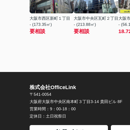
大阪市西区新町１丁目
大阪市中央区瓦町２丁目
大阪
- (173.35㎡)
- (213.88㎡)
- (56
要相談
要相談
18.7
株式会社OfficeLink
〒541-0054
大阪府大阪市中央区南本町３丁目3-14 貴田ビル 8F
営業時間：
9：00-18：00
定休日：
土日祝祭日