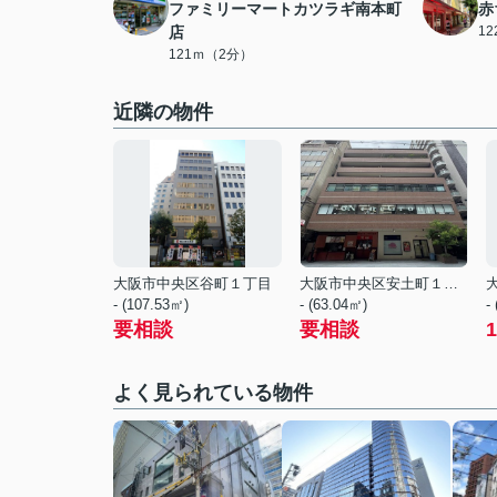
ファミリーマートカツラギ南本町
赤
店
1
121ｍ（2分）
近隣の物件
大阪市中央区谷町１丁目
大阪市中央区安土町１丁目
- (107.53㎡)
- (63.04㎡)
-
要相談
要相談
1
よく見られている物件