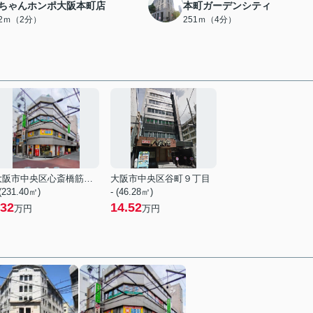
ちゃんホンポ大阪本町店
本町ガーデンシティ
22ｍ（2分）
251ｍ（4分）
大阪市中央区心斎橋筋１丁目
大阪市中央区谷町９丁目
 (231.40㎡)
- (46.28㎡)
32
14.52
万円
万円