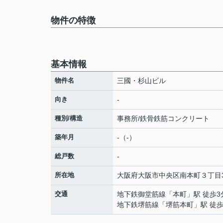
物件の特徴
基本情報
物件名
三國・杉山ビル
向き
-
種別/構造
事務所/鉄骨鉄筋コンクリート
築年月
-（-）
総戸数
-
所在地
大阪府
大阪市中央区
南本町
３丁目3
交通
地下鉄御堂筋線
「
本町
」駅 徒歩3
地下鉄堺筋線
「
堺筋本町
」駅 徒歩