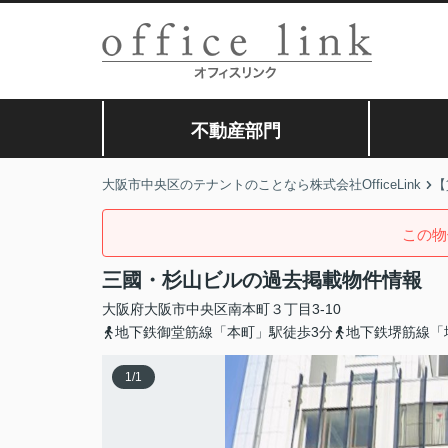
不動産部門
大阪市中央区のテナントのことなら株式会社OfficeLink
【
この物
三國・杉山ビルの過去掲載物件情報
大阪府
大阪市中央区
南本町
３丁目3-10
地下鉄御堂筋線「本町」駅徒歩3分
地下鉄堺筋線「
1
/
1