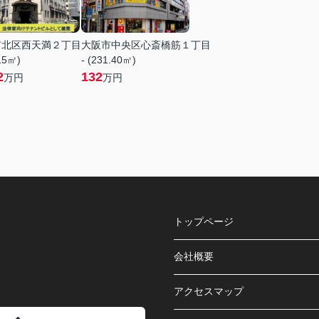
市北区西天満２丁目
大阪市中央区心斎橋筋１丁目
.15㎡)
- (231.40㎡)
2
132
万円
万円
トップページ
会社概要
アクセスマップ