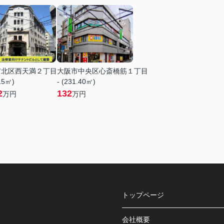
市北区西天満２丁目
大阪市中央区心斎橋筋１丁目
.15㎡)
- (231.40㎡)
2
132
万円
万円
トップページ
会社概要