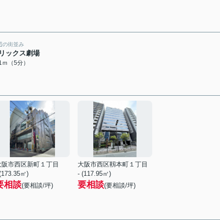
辺の街並み
リックス劇場
81ｍ（5分）
大阪市西区新町１丁目
大阪市西区靱本町１丁目
 (173.35㎡)
- (117.95㎡)
要相談
要相談
(要相談/坪)
(要相談/坪)