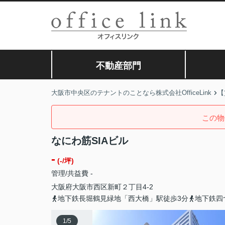
不動産部門
大阪市中央区のテナントのことなら株式会社OfficeLink
【
この物
なにわ筋SIAビル
-
(-/坪)
管理/共益費 -
大阪府
大阪市西区
新町
２丁目4-2
地下鉄長堀鶴見緑地「西大橋」駅徒歩3分
地下鉄四
1
/
5