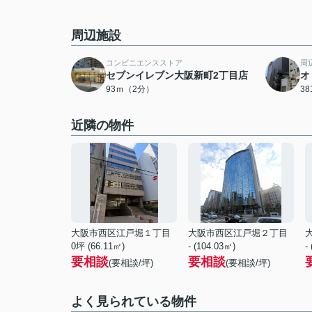
周辺施設
コンビニエンスストア
周
セブンイレブン大阪新町2丁目店
オ
93ｍ（2分）
3
近隣の物件
大阪市西区江戸堀１丁目
大阪市西区江戸堀２丁目
0坪 (66.11㎡)
- (104.03㎡)
-
要相談
要相談
(要相談/坪)
(要相談/坪)
よく見られている物件