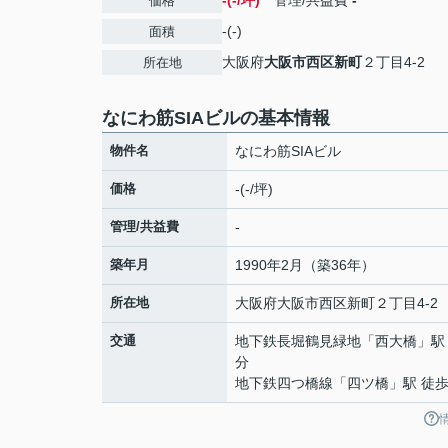
-(-/坪)
管理/共益費
-
価格
-(-)
面積
大阪府
大阪市西区
新町
２丁目4-2
所在地
なにわ筋SIAビルの基本情報
物件名
なにわ筋SIAビル
価格
-(-/坪)
管理/共益費
-
築年月
1990年2月（築36年）
所在地
大阪府
大阪市西区
新町
２丁目4-2
交通
地下鉄長堀鶴見緑地
「
西大橋
」駅
分
地下鉄四つ橋線
「
四ツ橋
」駅 徒歩