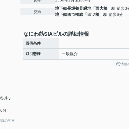
1990年2月(築36年)
築年
地下鉄長堀鶴見緑地
「
西大橋
」駅 徒歩3
交通
地下鉄四つ橋線
「
四ツ橋
」駅 徒歩6分
なにわ筋SIAビルの詳細情報
設備条件
取引態様
一般媒介
情報
 徒歩3
6分
情報の見方