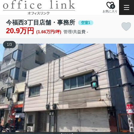
0
お気に入り
今福西3丁目店舗・事務所
空室1
20.9万円
(1.66万円/坪)
管理/共益費 -
1
/
3