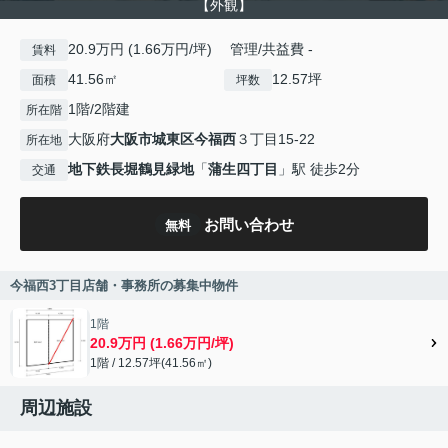
【外観】
20.9万円 (1.66万円/坪) 管理/共益費 -
賃料
41.56㎡
12.57坪
面積
坪数
1階/2階建
所在階
大阪府
大阪市城東区
今福西
３丁目15-22
所在地
地下鉄長堀鶴見緑地
「
蒲生四丁目
」駅 徒歩2分
交通
お問い合わせ
無料
今福西3丁目店舗・事務所の募集中物件
1階
20.9万円 (1.66万円/坪)
1階 / 12.57坪(41.56㎡)
周辺施設