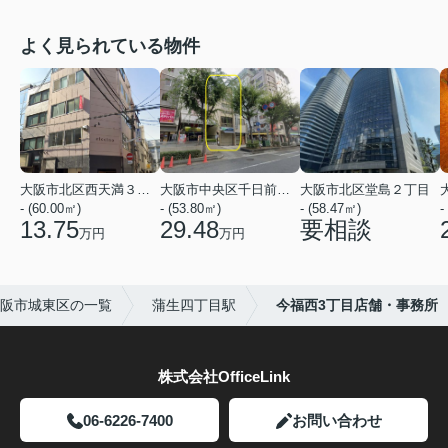
よく見られている物件
大阪市北区西天満３丁目
大阪市中央区千日前１丁目
大阪市北区堂島２丁目
- (60.00㎡)
- (53.80㎡)
- (58.47㎡)
-
13.75
29.48
要相談
万円
万円
阪市城東区の一覧
蒲生四丁目駅
今福西3丁目店舗・事務所
株式会社OfficeLink
06-6226-7400
お問い合わせ