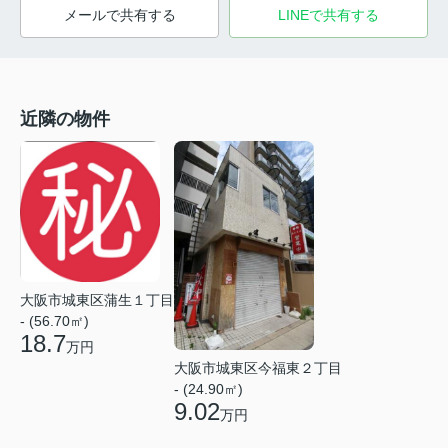
メールで共有する
LINEで共有する
近隣の物件
大阪市城東区蒲生１丁目
- (56.70㎡)
18.7
万円
大阪市城東区今福東２丁目
- (24.90㎡)
9.02
万円