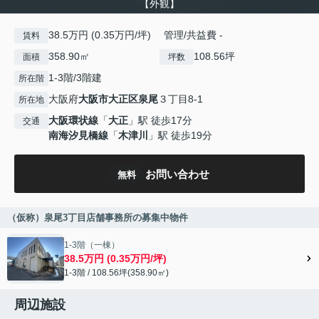
【外観】
38.5万円 (0.35万円/坪) 管理/共益費 -
賃料
358.90㎡
108.56坪
面積
坪数
1-3階/3階建
所在階
大阪府
大阪市大正区
泉尾
３丁目8-1
所在地
大阪環状線
「
大正
」駅 徒歩17分
交通
南海汐見橋線
「
木津川
」駅 徒歩19分
お問い合わせ
無料
（仮称）泉尾3丁目店舗事務所の募集中物件
1-3階（一棟）
38.5万円 (0.35万円/坪)
1-3階 / 108.56坪(358.90㎡)
周辺施設