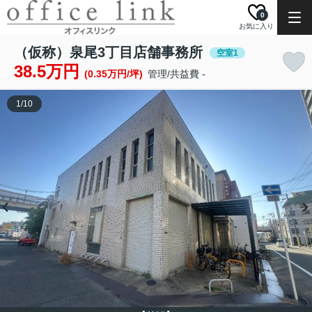
0
お気に入り
（仮称）泉尾3丁目店舗事務所
空室1
38.5万円
(0.35万円/坪)
管理/共益費 -
1
/
10