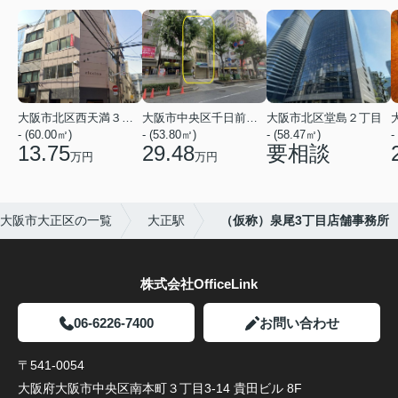
大阪市北区西天満３丁目
大阪市中央区千日前１丁目
大阪市北区堂島２丁目
- (60.00㎡)
- (53.80㎡)
- (58.47㎡)
-
13.75
29.48
要相談
万円
万円
大阪市大正区の一覧
大正駅
（仮称）泉尾3丁目店舗事務所
株式会社OfficeLink
06-6226-7400
お問い合わせ
〒541-0054
大阪府大阪市中央区南本町３丁目3-14 貴田ビル 8F