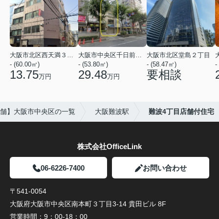
大阪市北区西天満３丁目
大阪市中央区千日前１丁目
大阪市北区堂島２丁目
- (60.00㎡)
- (53.80㎡)
- (58.47㎡)
-
13.75
29.48
要相談
万円
万円
舗】大阪市中央区の一覧
大阪難波駅
難波4丁目店舗付住宅
株式会社OfficeLink
06-6226-7400
お問い合わせ
〒541-0054
大阪府大阪市中央区南本町３丁目3-14 貴田ビル 8F
営業時間：
9：00-18：00