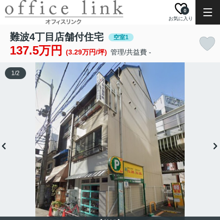
0
お気に入り
難波4丁目店舗付住宅
空室1
137.5万円
(3.29万円/坪)
管理/共益費 -
1
/
2