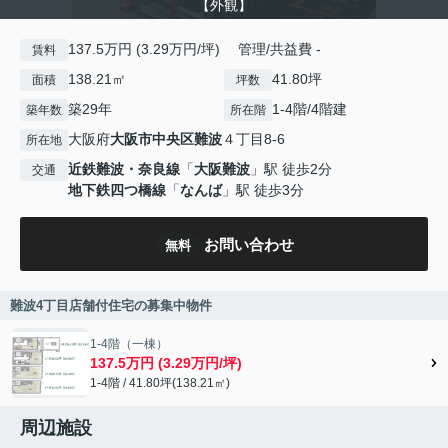
【外観】
137.5万円 (3.29万円/坪) 管理/共益費 -
賃料
138.21㎡
41.80坪
面積
坪数
築29年
1-4階/4階建
築年数
所在階
大阪府
大阪市中央区
難波
４丁目8-6
所在地
近鉄難波・奈良線
「
大阪難波
」駅 徒歩2分
交通
地下鉄四つ橋線
「
なんば
」駅 徒歩3分
お問い合わせ
無料
難波4丁目店舗付住宅の募集中物件
1-4階（一棟）
137.5万円 (3.29万円/坪)
1-4階 / 41.80坪(138.21㎡)
周辺施設