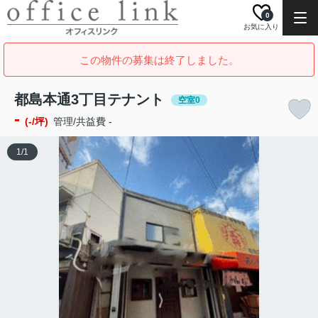
0
お気に入り
この物件の募集は終了しました。
都島本通3丁目テナント
空室0
-
(-/坪)
管理/共益費 -
1
/
1