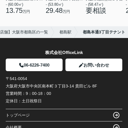
- (60.00㎡)
- (53.80㎡)
- (58.47㎡)
-
13.75
29.48
要相談
万円
万円
店舗】大阪市都島区の一覧
都島駅
都島本通3丁目テナント
株式会社OfficeLink
06-6226-7400
お問い合わせ
〒541-0054
大阪府大阪市中央区南本町３丁目3-14 貴田ビル 8F
営業時間：
9：00-18：00
定休日：
土日祝祭日
トップページ
会社概要