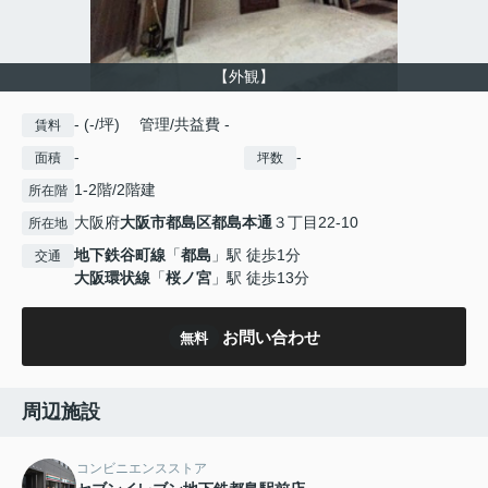
【外観】
- (-/坪) 管理/共益費 -
賃料
-
-
面積
坪数
1-2階/2階建
所在階
大阪府
大阪市都島区
都島本通
３丁目22-10
所在地
地下鉄谷町線
「
都島
」駅 徒歩1分
交通
大阪環状線
「
桜ノ宮
」駅 徒歩13分
お問い合わせ
無料
周辺施設
コンビニエンスストア