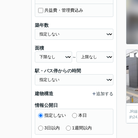
共益費・管理費込み
築年数
面積
～
駅・バス停からの時間
建物構造
追加する
情報公開日
JR
指定しない
本日
約2
3日以内
1週間以内