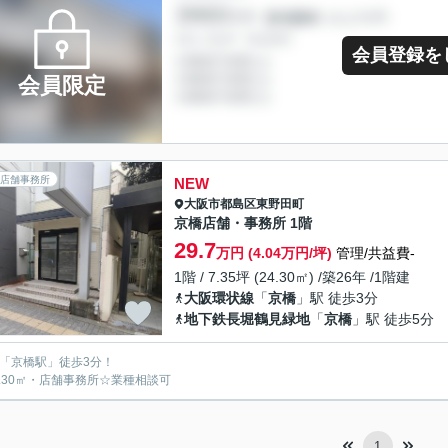
会員登録を
会員限定
店舗事務所
NEW
大阪市都島区
東野田町
京橋店舗・事務所 1階
29.7
万円 (4.04万円/坪)
管理/共益費-
1階 / 7.35坪 (24.30㎡) /築26年 /1階建
大阪環状線
「
京橋
」駅 徒歩3分
地下鉄長堀鶴見緑地
「
京橋
」駅 徒歩5分
線「京橋駅」徒歩3分！
4.30㎡・店舗事務所☆業種相談可
1