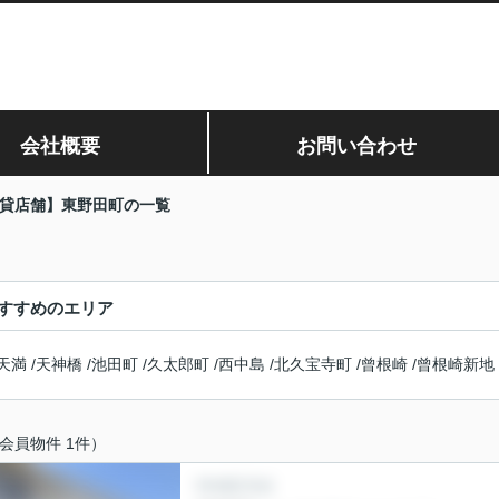
会社概要
お問い合わせ
貸店舗】東野田町の一覧
すすめのエリア
天満
/
天神橋
/
池田町
/
久太郎町
/
西中島
/
北久宝寺町
/
曾根崎
/
曾根崎新地
会員物件 1件）