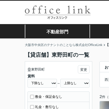
不動産部門
【
大阪市中央区のテナントのことなら株式会社OfficeLink
【貸店舗】東野田町の一覧
お
東野田町
変更
賃料
西
～
2
敷金・保証金なし
件（
礼金・敷引なし