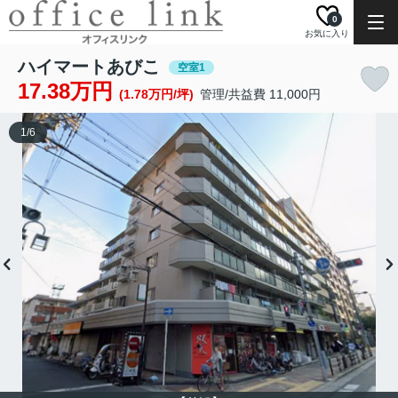
0
お気に入り
ハイマートあびこ
空室1
17.38万円
(1.78万円/坪)
管理/共益費 11,000円
1
/
6