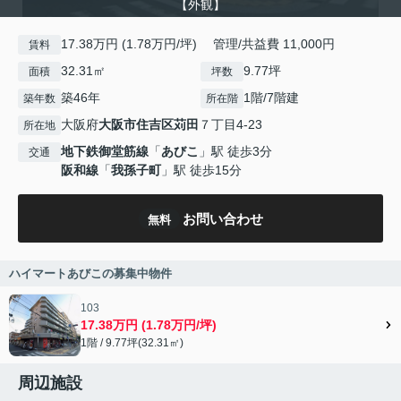
【外観】
17.38万円 (1.78万円/坪) 管理/共益費 11,000円
賃料
32.31㎡
9.77坪
面積
坪数
築46年
1階/7階建
築年数
所在階
大阪府
大阪市住吉区
苅田
７丁目4-23
所在地
地下鉄御堂筋線
「
あびこ
」駅 徒歩3分
交通
阪和線
「
我孫子町
」駅 徒歩15分
お問い合わせ
無料
ハイマートあびこの募集中物件
103
17.38万円 (1.78万円/坪)
1階 / 9.77坪(32.31㎡)
周辺施設