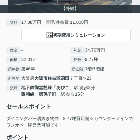
【外観】
17.38万円 管理/共益費 11,000円
賃料
初期費用シミュレーション
-
34.76万円
敷金
礼金
32.31㎡
9.77坪
面積
坪数
築46年
1階/7階建
築年数
所在階
大阪府
大阪市住吉区
苅田
７丁目4-23
所在地
地下鉄御堂筋線
「
あびこ
」駅 徒歩3分
交通
阪和線
「
我孫子町
」駅 徒歩15分
セールスポイント
ダイニングバー居抜き物件！9.77坪貸店舗☆カウンターメインで
ワンオペ・即営業可能です！
ポイント