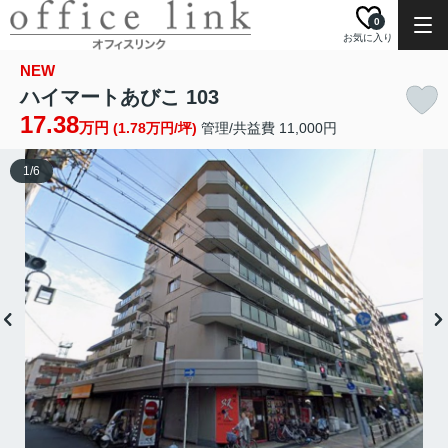
0
お気に入り
NEW
ハイマートあびこ 103
17.38
万円
(1.78万円/坪)
管理/共益費 11,000円
1
/
6