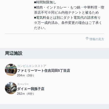
■時間制限無し
■焼肉・インドカレー・もつ鍋・中華料理・喫
茶店不可※同ビル内他テナントと被るため
■電気料金とは別にダクト電気代の請求有り
※万一成約済み、条件変更の場合はご了承く
ださい。
情報の見方
周辺施設
コンビニエンスストア
ファミリーマート住吉苅田5丁目店
204ｍ（3分）
スーパー
ダイエー我孫子店
262ｍ（4分）