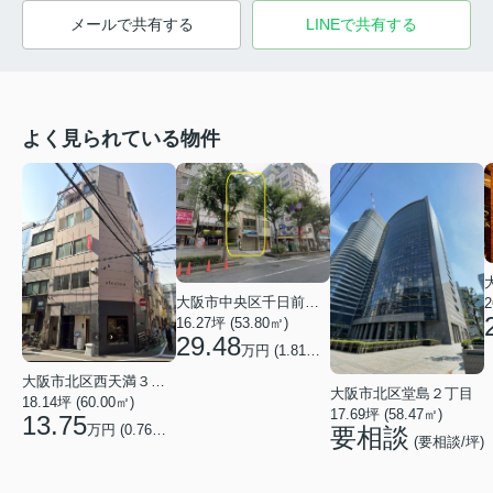
メールで共有する
LINEで共有する
よく見られている物件
大阪市中央区千日前１丁目
2
16.27坪 (53.80㎡)
29.48
万円 (1.81万円/坪)
大阪市北区西天満３丁目
大阪市北区堂島２丁目
18.14坪 (60.00㎡)
17.69坪 (58.47㎡)
13.75
万円 (0.76万円/坪)
要相談
(要相談/坪)