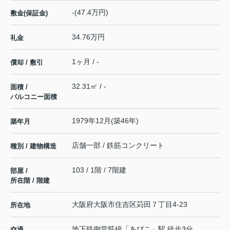
-(47.4万円)
敷金(保証金)
34.76万円
礼金
1ヶ月 / -
償却 / 敷引
32.31㎡ / -
面積 /
バルコニー面積
1979年12月(築46年)
築年月
店舗一部 / 鉄筋コンクリート
種別 / 建物構造
103 / 1階 / 7階建
部屋 /
所在階 / 階建
大阪府
大阪市住吉区
苅田
７丁目4-23
所在地
地下鉄御堂筋線
「
あびこ
」駅 徒歩3分
交通