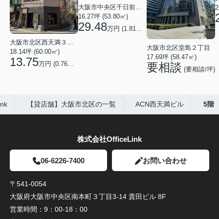
大阪市中央区千日前１丁目
2
16.27坪 (53.80㎡)
29.48
万円 (1.81万円/坪)
大阪市北区西天満３丁目
大阪市北区堂島２丁目
18.14坪 (60.00㎡)
17.69坪 (58.47㎡)
13.75
万円 (0.76万円/坪)
要相談
(要相談/坪)
nk
【貸店舗】大阪市北区の一覧
ACN西天満ビル
5階
株式会社OfficeLink
06-6226-7400
お問い合わせ
〒541-0054
大阪府大阪市中央区南本町３丁目3-14 貴田ビル 8F
営業時間：
9：00-18：00