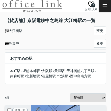
0
お気に入り
【貸店舗】京阪電鉄中之島線 大江橋駅の一覧
大江橋駅
変更
募集中
変更
おすすめの駅
本町駅
/
堺筋本町駅
/
大阪駅
/
天満駅
/
天神橋筋六丁目駅
/
南森町駅
/
北新地駅
/
淀屋橋駅
/
北浜駅
/
西中島南方駅
4
件
店舗一部