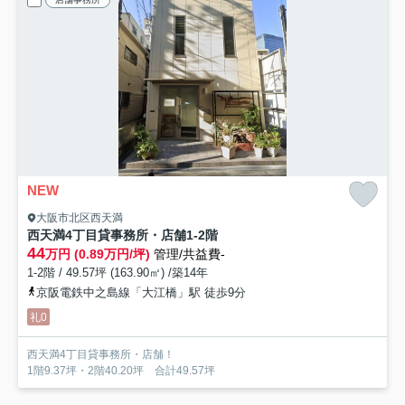
NEW
大阪市北区西天満
西天満4丁目貸事務所・店舗
1-2階
44
万円 (0.89万円/坪)
管理/共益費-
1-2階 / 49.57坪 (163.90㎡) /築14年
京阪電鉄中之島線「大江橋」駅 徒歩9分
礼0
西天満4丁目貸事務所・店舗！
1階9.37坪・2階40.20坪 合計49.57坪