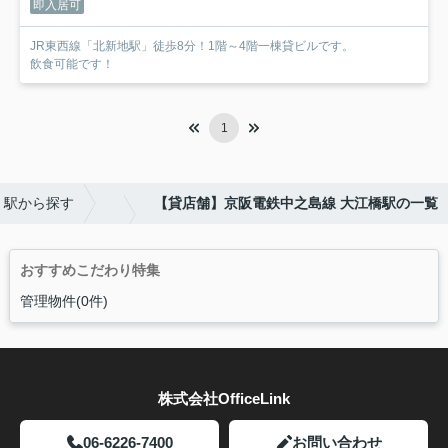
即入居可
JR東西線「北新地駅」徒歩8分！1階～4階一棟貸ビルです。
飲食可能です！
1
・駅から探す
【貸店舗】京阪電鉄中之島線 大江橋駅の一覧
おすすめこだわり特集
管理物件(0件)
株式会社OfficeLink
06-6226-7400
お問い合わせ