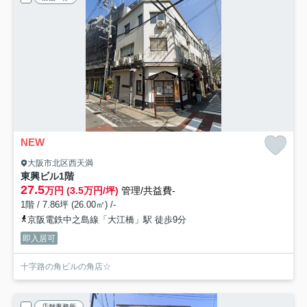
NEW
大阪市北区西天満
東興ビル
1階
27.5
万円 (3.5万円/坪)
管理/共益費-
1階 / 7.86坪 (26.00㎡) /-
京阪電鉄中之島線「大江橋」駅 徒歩9分
即入居可
十字路の角ビルの角店☆
店舗事務所