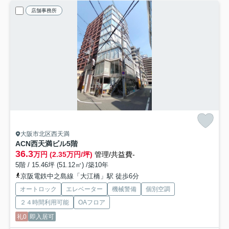
店舗事務所
大阪市北区西天満
ACN西天満ビル
5階
36.3
万円 (2.35万円/坪)
管理/共益費-
5階 / 15.46坪 (51.12㎡) /築10年
京阪電鉄中之島線「大江橋」駅 徒歩6分
オートロック
エレベーター
機械警備
個別空調
２４時間利用可能
OAフロア
礼0
即入居可