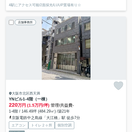
4駅にアクセス可能/2面採光/LUUP置場有り☆
店舗事務所
大阪市北区西天満
YNビル
1-4階（一棟）
220
万円 (1.5万円/坪)
管理/共益費-
1-4階 / 146.49坪 (484.29㎡) /築21年
京阪電鉄中之島線「大江橋」駅 徒歩7分
エアコン
トイレ２ヶ所
個別空調