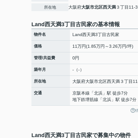
大阪府
大阪市北区
西天満
３丁目11-3
所在地
Land西天満3丁目古民家の基本情報
物件名
Land西天満3丁目古民家
価格
11万円(1.85万円～3.26万円/坪)
管理/共益費
0円
築年月
-（-）
所在地
大阪府
大阪市北区
西天満
３丁目11
交通
京阪本線
「
北浜
」駅 徒歩7分
地下鉄堺筋線
「
北浜
」駅 徒歩7分
Land西天満3丁目古民家で募集中の物件