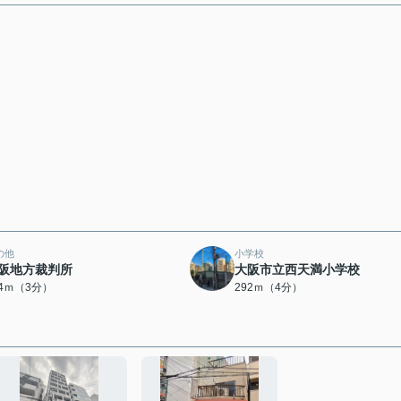
の他
小学校
阪地方裁判所
大阪市立西天満小学校
84ｍ（3分）
292ｍ（4分）