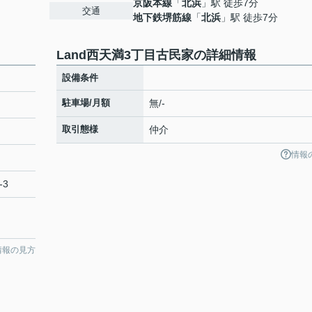
京阪本線
「
北浜
」駅 徒歩7分
交通
地下鉄堺筋線
「
北浜
」駅 徒歩7分
Land西天満3丁目古民家の詳細情報
設備条件
駐車場/月額
無/-
取引態様
仲介
情報
-3
情報の見方