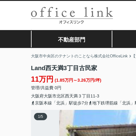
不動産部門
大阪市中央区のテナントのことなら株式会社OfficeLink
【
Land西天満3丁目古民家
11万円
(1.85万円～3.26万円/坪)
管理/共益費 0円
大阪府
大阪市北区
西天満
３丁目11-3
京阪本線「北浜」駅徒歩7分
地下鉄堺筋線「北浜」
1
/
5