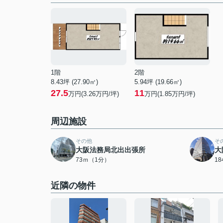
1階
2階
8.43坪 (27.90㎡)
5.94坪 (19.66㎡)
27.5
11
万円(3.26万円/坪)
万円(1.85万円/坪)
周辺施設
その他
そ
大阪法務局北出出張所
大
73ｍ（1分）
1
近隣の物件