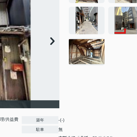
理/共益費
-(-)
築年
無
駐車