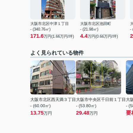
大阪市北区中津１丁目
大阪市北区池田町
- (340.76㎡)
- (21.98㎡)
-
171.6
4.4
2
万円(
1.66
万円/坪)
万円(
0.66
万円/坪)
よく見られている物件
大阪市北区西天満３丁目
大阪市中央区千日前１丁目
大
- (60.00㎡)
- (53.80㎡)
- (
13.75
29.48
要
万円
万円