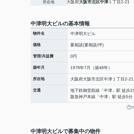
大阪府
大阪市北区
中津
１丁目2-21
所在地
中津明大ビルの基本情報
物件名
中津明大ビル
価格
要相談(要相談/坪)
管理/共益費
0円
築年月
1978年7月（築48年）
所在地
大阪府
大阪市北区
中津
１丁目2-21
交通
地下鉄御堂筋線
「
中津
」駅 徒歩2
阪急神戸本線
「
中津
」駅 徒歩5分
中津明大ビルで募集中の物件