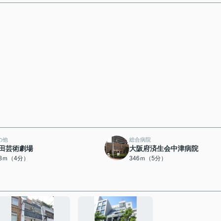
の他
総合病院
田芸術劇場
大阪府済生会中津病院
58ｍ（4分）
346ｍ（5分）