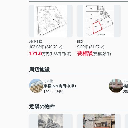
地下1階
903
103.08坪 (340.76㎡)
9.55坪 (31.57㎡)
171.6
要相談
万円(1.66万円/坪)
(要相談/坪)
周辺施設
その他
そ
東横INN梅田中津1
梅
126ｍ（2分）
2
近隣の物件