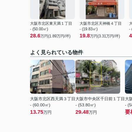
大阪市北区東天満１丁目
大阪市北区天神橋４丁目
- (50.00㎡)
- (19.83㎡)
-
28.6
19.8
4
万円(
1.89
万円/坪)
万円(
3.31
万円/坪)
よく見られている物件
大阪市北区西天満３丁目
大阪市中央区千日前１丁目
大
- (60.00㎡)
- (53.80㎡)
- (
13.75
29.48
要
万円
万円