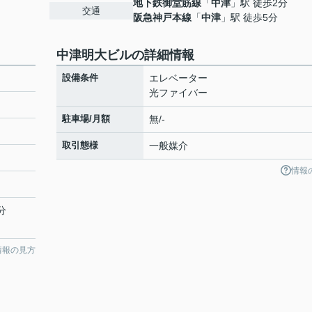
地下鉄御堂筋線
「
中津
」駅 徒歩2分
交通
阪急神戸本線
「
中津
」駅 徒歩5分
中津明大ビルの詳細情報
設備条件
エレベーター
光ファイバー
駐車場/月額
無/-
取引態様
一般媒介
情報
分
情報の見方