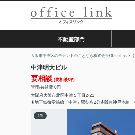
不動産部門
大阪市中央区のテナントのことなら株式会社OfficeLink
【
中津明大ビル
要相談
(要相談/坪)
管理/共益費 0円
大阪府
大阪市北区
中津
１丁目2-21
地下鉄御堂筋線「中津」駅徒歩2分
阪急神戸本線「
1
/
6