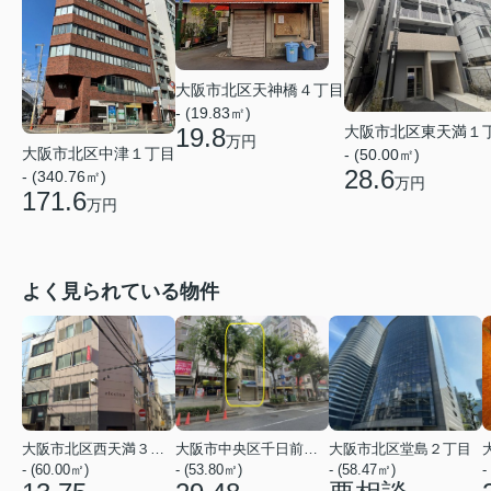
大阪市北区天神橋４丁目
- (19.83㎡)
大阪市北区東天満１
19.8
万円
大阪市北区中津１丁目
- (50.00㎡)
28.6
- (340.76㎡)
万円
171.6
万円
よく見られている物件
大阪市北区西天満３丁目
大阪市中央区千日前１丁目
大阪市北区堂島２丁目
- (60.00㎡)
- (53.80㎡)
- (58.47㎡)
-