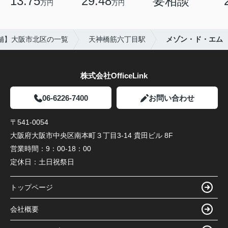
13.75
29.48
要相談
万円
万円
舗】大阪市北区の一覧
天神橋筋六丁目駅
メゾン・ド・エム
株式会社OfficeLink
06-6226-7400
お問い合わせ
〒541-0054
大阪府大阪市中央区南本町３丁目3-14 貴田ビル 8F
営業時間：
9：00-18：00
定休日：
土日祝祭日
トップページ
会社概要