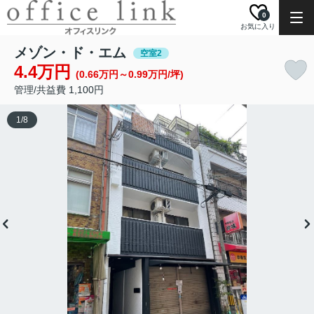
0
お気に入り
メゾン・ド・エム
空室2
4.4万円
(0.66万円～0.99万円/坪)
管理/共益費 1,100円
1
/
8