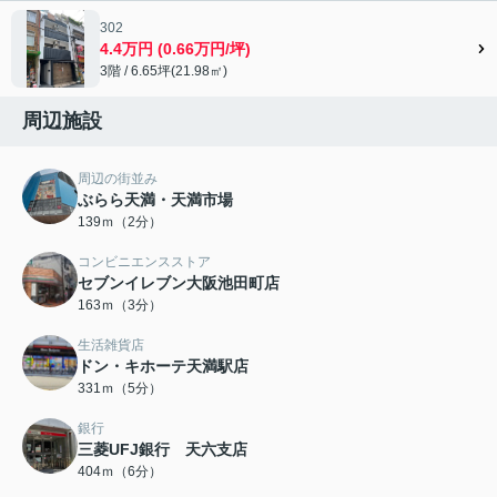
302
4.4万円 (0.66万円/坪)
3階 / 6.65坪(21.98㎡)
周辺施設
周辺の街並み
ぶらら天満・天満市場
139ｍ（2分）
コンビニエンスストア
セブンイレブン大阪池田町店
163ｍ（3分）
生活雑貨店
ドン・キホーテ天満駅店
331ｍ（5分）
銀行
三菱UFJ銀行 天六支店
404ｍ（6分）