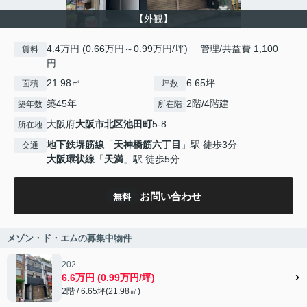
【外観】
4.4万円 (0.66万円～0.99万円/坪) 管理/共益費 1,100
賃料
円
21.98㎡
6.65坪
面積
坪数
築45年
2階/4階建
築年数
所在階
大阪府
大阪市北区
池田町
5-8
所在地
地下鉄堺筋線
「
天神橋筋六丁目
」駅 徒歩3分
交通
大阪環状線
「
天満
」駅 徒歩5分
お問い合わせ
無料
メゾン・ド・エムの募集中物件
202
6.6万円 (0.99万円/坪)
2階 / 6.65坪(21.98㎡)