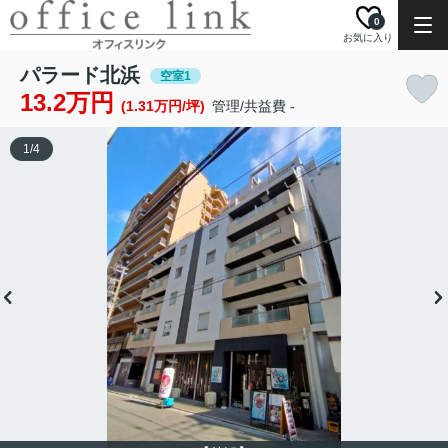
0
お気に入り
パラード北浜
空室1
13.2万円
(1.31万円/坪)
管理/共益費 -
1
/
4