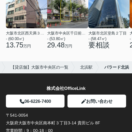
大阪市北区西天満３丁目
大阪市中央区千日前１丁目
大阪市北区堂島２丁目
- (60.00㎡)
- (53.80㎡)
- (58.47㎡)
-
13.75
29.48
要相談
万円
万円
【貸店舗】大阪市中央区の一覧
北浜駅
パラード北浜
株式会社OfficeLink
06-6226-7400
お問い合わせ
〒541-0054
大阪府大阪市中央区南本町３丁目3-14 貴田ビル 8F
営業時間：
9：00-18：00