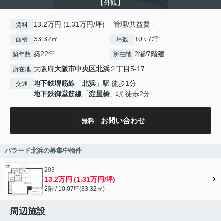
【外観】
13.2万円 (1.31万円/坪) 管理/共益費 -
賃料
33.32㎡
10.07坪
面積
坪数
築22年
2階/7階建
築年数
所在階
大阪府
大阪市中央区
北浜
２丁目5-17
所在地
地下鉄堺筋線
「
北浜
」駅 徒歩1分
交通
地下鉄御堂筋線
「
淀屋橋
」駅 徒歩2分
お問い合わせ
無料
パラード北浜の募集中物件
203
13.2万円 (1.31万円/坪)
2階 / 10.07坪(33.32㎡)
周辺施設