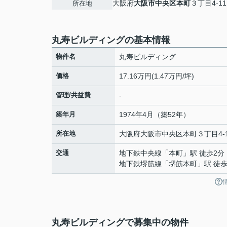
大阪府
大阪市中央区
本町
３丁目4-11
所在地
丸寿ビルディングの基本情報
物件名
丸寿ビルディング
価格
17.16万円(1.47万円/坪)
管理/共益費
-
築年月
1974年4月（築52年）
所在地
大阪府
大阪市中央区
本町
３丁目4-
交通
地下鉄中央線
「
本町
」駅 徒歩2分
地下鉄堺筋線
「
堺筋本町
」駅 徒歩
丸寿ビルディングで募集中の物件