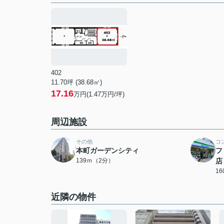
402
11.70坪 (38.68㎡)
17.16
万円(1.47万円/坪)
周辺施設
その他
コ
本町ガーデンシティ
フ
139ｍ（2分）
店
1
近隣の物件