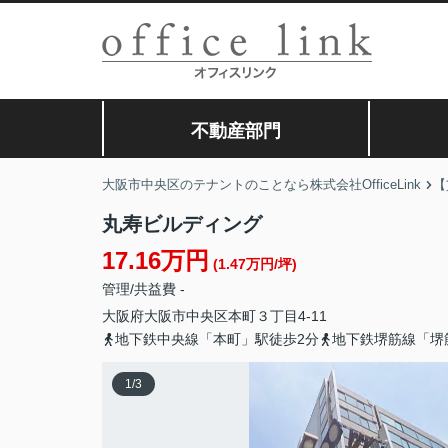
不動産部門
大阪市中央区のテナントのことなら株式会社OfficeLink
【
丸寿ビルディング
17.16万円
(1.47万円/坪)
管理/共益費 -
大阪府
大阪市中央区
本町
３丁目4-11
地下鉄中央線「本町」駅徒歩2分
地下鉄堺筋線「堺
1
/
3