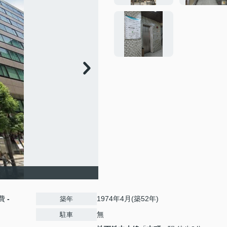
費
-
1974年4月(築52年)
築年
無
駐車