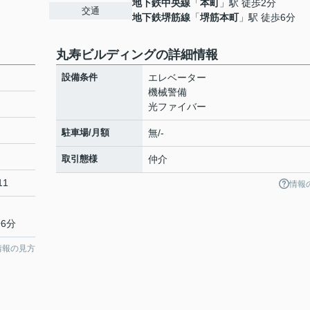
地下鉄中央線
「
本町
」駅 徒歩2分
交通
地下鉄堺筋線
「
堺筋本町
」駅 徒歩6分
丸寿ビルディングの詳細情報
設備条件
エレベーター
機械警備
光ファイバー
駐車場/月額
無/-
取引態様
仲介
11
情報
6分
情報の見方