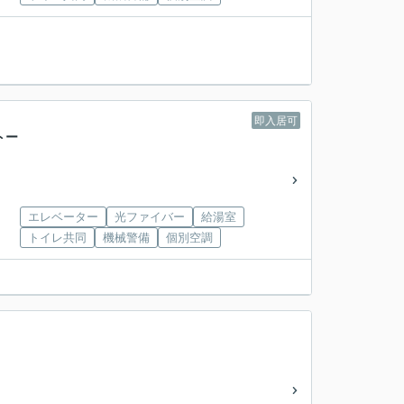
即入居可
トー
エレベーター
光ファイバー
給湯室
トイレ共同
機械警備
個別空調