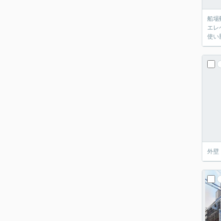
船場
エレ
使い
外壁