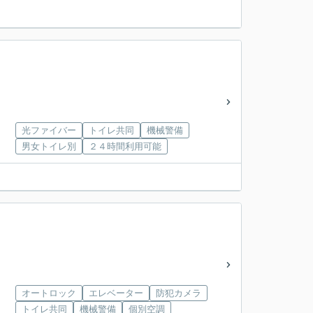
光ファイバー
トイレ共同
機械警備
男女トイレ別
２４時間利用可能
オートロック
エレベーター
防犯カメラ
トイレ共同
機械警備
個別空調