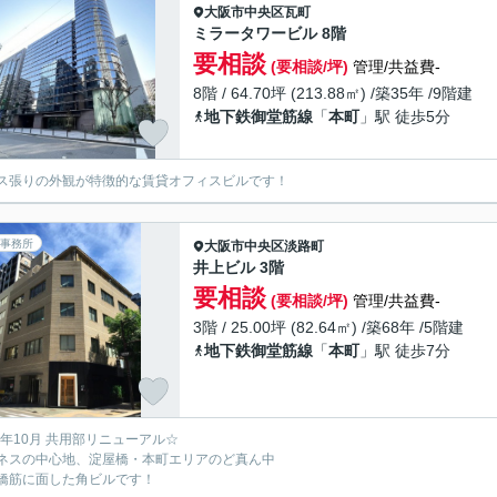
大阪市中央区
瓦町
ミラータワービル 8階
要相談
(要相談/坪)
管理/共益費-
8階 / 64.70坪 (213.88㎡) /築35年 /9階建
地下鉄御堂筋線
「
本町
」駅 徒歩5分
ス張りの外観が特徴的な賃貸オフィスビルです！
事務所
大阪市中央区
淡路町
井上ビル 3階
要相談
(要相談/坪)
管理/共益費-
3階 / 25.00坪 (82.64㎡) /築68年 /5階建
地下鉄御堂筋線
「
本町
」駅 徒歩7分
17年10月 共用部リニューアル☆
ネスの中心地、淀屋橋・本町エリアのど真ん中
橋筋に面した角ビルです！