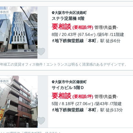
事務所
大阪市中央区
淡路町
ステラ淀屋橋 8階
要相談
(要相談/坪)
管理/共益費-
8階 / 20.43坪 (67.54㎡) /築5年 /11階建
地下鉄御堂筋線
「
本町
」駅 徒歩6分
20年竣工の賃貸オフィス物件！エントランスは明るく清潔感のあるデザインです。
事務所
大阪市中央区
備後町
サイカビル 5階Ｄ
要相談
(要相談/坪)
管理/共益費-
5階 / 8.18坪 (27.06㎡) /築43年 /7階建
地下鉄御堂筋線
「
本町
」駅 徒歩13分