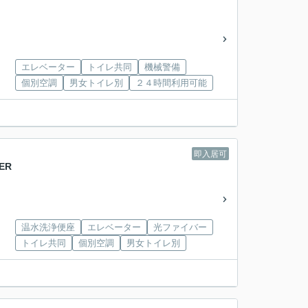
エレベーター
トイレ共同
機械警備
個別空調
男女トイレ別
２４時間利用可能
即入居可
ER
温水洗浄便座
エレベーター
光ファイバー
トイレ共同
個別空調
男女トイレ別