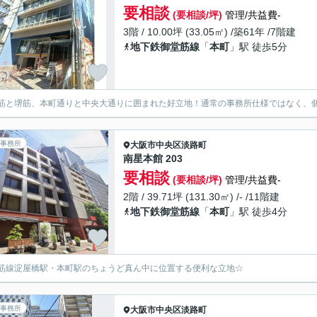
要相談
(要相談/坪)
管理/共益費-
3階 / 10.00坪 (33.05㎡) /築61年 /7階建
地下鉄御堂筋線
「
本町
」駅 徒歩5分
筋と堺筋、本町通りと中央大通りに囲まれた好立地！通常の事務所仕様ではなく、
事務所
大阪市中央区
淡路町
南星本館 203
要相談
(要相談/坪)
管理/共益費-
2階 / 39.71坪 (131.30㎡) /- /11階建
地下鉄御堂筋線
「
本町
」駅 徒歩4分
筋線淀屋橋駅・本町駅のちょうど真ん中に位置する便利な立地☆
事務所
大阪市中央区
淡路町