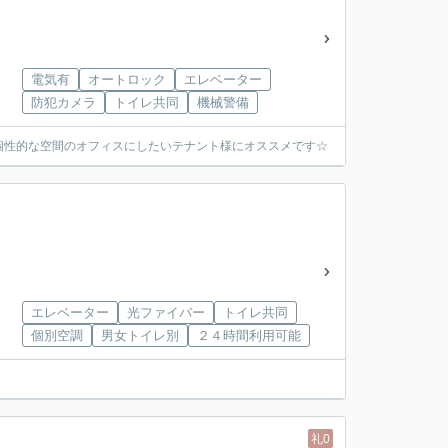
電気有
オートロック
エレベーター
防犯カメラ
トイレ共同
機械警備
個性的な空間のオフィスにしたいテナント様にオススメです☆
エレベーター
光ファイバー
トイレ共同
個別空調
男女トイレ別
２４時間利用可能
礼0