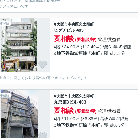
メトロ堺筋線「堺筋本町駅」徒歩3分！
オフィスビルです！
事務所
大阪市中央区
久太郎町
ヒグチビル 403
要相談
(要相談/坪)
管理/共益費-
4階 / 34.00坪 (112.40㎡) /築61年 /5階建
地下鉄御堂筋線
「
本町
」駅 徒歩3分
大通りに面しており視認性の高いオフィスビルです！
事務所
大阪市中央区
久太郎町
丸忠第3ビル 403
要相談
(要相談/坪)
管理/共益費-
4階 / 11.00坪 (36.36㎡) /築57年 /7階建
地下鉄御堂筋線
「
本町
」駅 徒歩5分