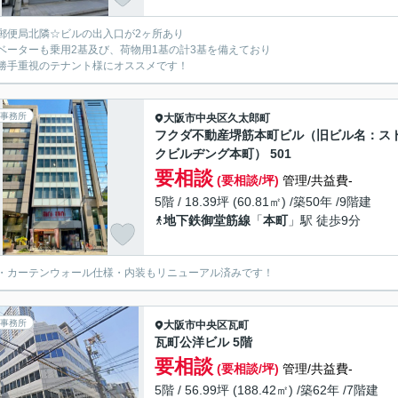
郵便局北隣☆ビルの出入口が2ヶ所あり
ベーターも乗用2基及び、荷物用1基の計3基を備えており
勝手重視のテナント様にオススメです！
事務所
大阪市中央区
久太郎町
フクダ不動産堺筋本町ビル（旧ビル名：ス
クビルヂング本町） 501
要相談
(要相談/坪)
管理/共益費-
5階 / 18.39坪 (60.81㎡) /築50年 /9階建
地下鉄御堂筋線
「
本町
」駅 徒歩9分
・カーテンウォール仕様・内装もリニューアル済みです！
事務所
大阪市中央区
瓦町
瓦町公洋ビル 5階
要相談
(要相談/坪)
管理/共益費-
5階 / 56.99坪 (188.42㎡) /築62年 /7階建