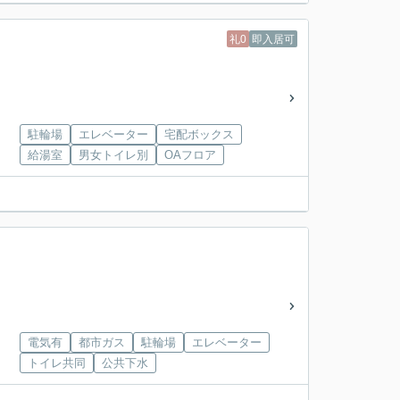
礼0
即入居可
駐輪場
エレベーター
宅配ボックス
給湯室
男女トイレ別
OAフロア
電気有
都市ガス
駐輪場
エレベーター
トイレ共同
公共下水