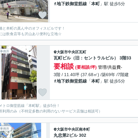
地下鉄御堂筋線
「
本町
」駅 徒歩5分
橋と本町の真ん中のオフィスビルです！
には飲食店等も沢山あり便利な立地☆
事務所
大阪市中央区
瓦町
瓦町ビル（旧：セントラルビル） 3階33
要相談
(要相談/坪)
管理/共益費-
3階 / 11.40坪 (37.68㎡) /築69年 /7階建
地下鉄御堂筋線
「
本町
」駅 徒歩5分
メトロ御堂筋線「本町駅」徒歩5分！
所利用のみ（不特定多数の利用のないサービス店舗は相談可）
事務所
大阪市中央区
南本町
丸忠第2ビル 302