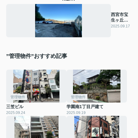
西宮市宝
生ヶ丘駐
車場
2025.09.17
”管理物件”おすすめ記事
管理物件
管理物件
三笠ビル
学園南1丁目戸建て
2025.09.24
2025.09.19