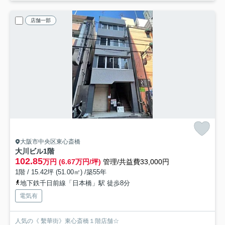
店舗一部
大阪市中央区東心斎橋
大川ビル
1階
102.85
万円 (6.67万円/坪)
管理/共益費33,000円
1階 / 15.42坪 (51.00㎡) /築55年
地下鉄千日前線「日本橋」駅 徒歩8分
電気有
人気の《 繫華街》東心斎橋１階店舗☆