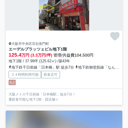
大阪市中央区宗右衛門町
エーデルプラッツェビル
地下1階
125.4
万円 (3.3万円/坪)
管理/共益費104,500円
地下1階 / 37.99坪 (125.62㎡) /築43年
地下鉄千日前線「日本橋」駅 徒歩7分
地下鉄御堂筋線「なんば」駅 徒歩9分
２４時間利用可能
飲食店可
礼0
大阪メトロ千日前線「日本橋駅」徒歩7分！
重飲食可能な地下1階・貸店舗☆