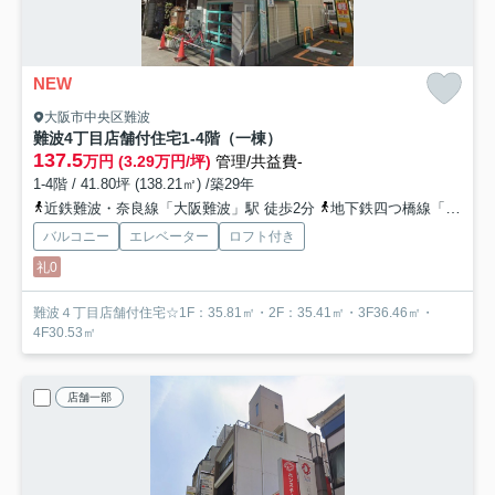
NEW
大阪市中央区難波
難波4丁目店舗付住宅
1-4階（一棟）
137.5
万円 (3.29万円/坪)
管理/共益費-
1-4階 / 41.80坪 (138.21㎡) /築29年
近鉄難波・奈良線「大阪難波」駅 徒歩2分
地下鉄四つ橋線「なんば」駅 徒歩3分
バルコニー
エレベーター
ロフト付き
礼0
難波４丁目店舗付住宅☆1F：35.81㎡・2F：35.41㎡・3F36.46㎡・
4F30.53㎡
店舗一部