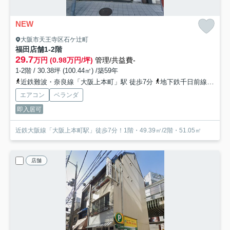
NEW
大阪市天王寺区石ケ辻町
福田店舗
1-2階
29.7
万円 (0.98万円/坪)
管理/共益費-
1-2階 / 30.38坪 (100.44㎡) /築59年
近鉄難波・奈良線「大阪上本町」駅 徒歩7分
地下鉄千日前線「谷町九丁目」駅 徒歩10分
エアコン
ベランダ
即入居可
近鉄大阪線「大阪上本町駅」徒歩7分！1階・49.39㎡/2階・51.05㎡
店舗