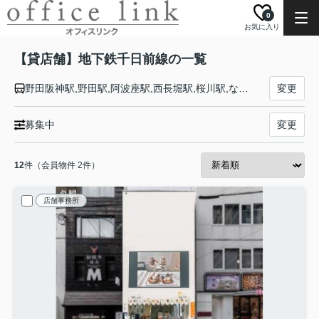
0
お気に入り
【貸店舗】地下鉄千日前線の一覧
野田阪神駅,野田駅,阿波座駅,西長堀駅,桜川駅,なんば駅,日本橋駅,谷町九丁目駅,鶴橋駅,今里駅,新深江駅,小路駅,北巽駅,南巽駅
変更
募集中
変更
12
件（会員物件 2件）
店舗事務所