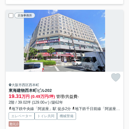
店舗事務所
大阪市西区西本町
東海建物西本町ビル
202
19.31
万円 (0.49万円/坪)
管理/共益費-
2階 / 39.02坪 (129.00㎡) /築62年
地下鉄中央線「阿波座」駅 徒歩2分
地下鉄千日前線「阿波座」駅 徒歩6分
エレベーター
トイレ共同
機械警備
敷礼0