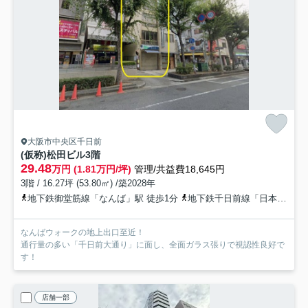
大阪市中央区千日前
(仮称)松田ビル
3階
29.48
万円 (1.81万円/坪)
管理/共益費18,645円
3階 / 16.27坪 (53.80㎡) /築2028年
地下鉄御堂筋線「なんば」駅 徒歩1分
地下鉄千日前線「日本橋」駅 徒歩5分
なんばウォークの地上出口至近！
通行量の多い「千日前大通り」に面し、全面ガラス張りで視認性良好で
す！
店舗一部