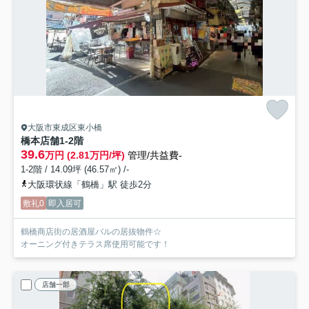
大阪市東成区東小橋
橋本店舗
1-2階
39.6
万円 (2.81万円/坪)
管理/共益費-
1-2階 / 14.09坪 (46.57㎡) /-
大阪環状線「鶴橋」駅 徒歩2分
敷礼0
即入居可
鶴橋商店街の居酒屋バルの居抜物件☆
オーニング付きテラス席使用可能です！
店舗一部