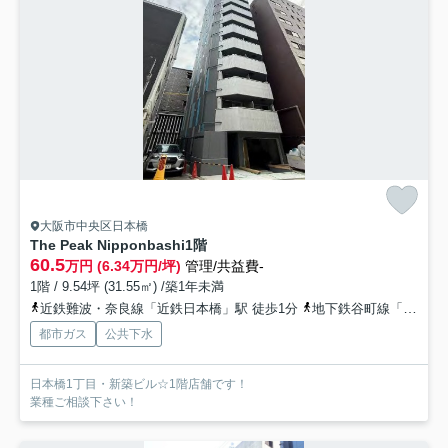
大阪市中央区日本橋
The Peak Nipponbashi
1階
60.5
万円 (6.34万円/坪)
管理/共益費-
1階 / 9.54坪 (31.55㎡) /築1年未満
近鉄難波・奈良線「近鉄日本橋」駅 徒歩1分
地下鉄谷町線「谷町九丁目」駅 徒歩10分
都市ガス
公共下水
日本橋1丁目・新築ビル☆1階店舗です！
業種ご相談下さい！