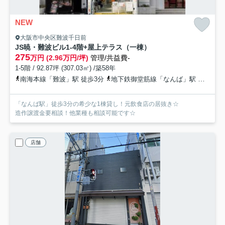
NEW
大阪市中央区難波千日前
JS暁・難波ビル
1-4階+屋上テラス（一棟）
275
万円 (2.96万円/坪)
管理/共益費-
1-5階 / 92.87坪 (307.03㎡) /築58年
南海本線「難波」駅 徒歩3分
地下鉄御堂筋線「なんば」駅 徒歩3分
「なんば駅」徒歩3分の希少な1棟貸し！元飲食店の居抜き☆
造作譲渡金要相談！他業種も相談可能です☆
店舗