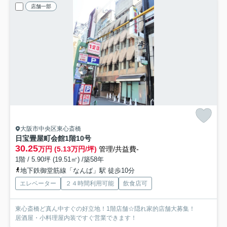
店舗一部
大阪市中央区東心斎橋
日宝畳屋町会館
1階10号
30.25
万円 (5.13万円/坪)
管理/共益費-
1階 / 5.90坪 (19.51㎡) /築58年
地下鉄御堂筋線「なんば」駅 徒歩10分
エレベーター
２４時間利用可能
飲食店可
東心斎橋ど真ん中すぐの好立地！1階店舗☆隠れ家的店舗大募集！
居酒屋・小料理屋内装ですぐ営業できます！