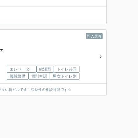
即入居可
0円
エレベーター
給湯室
トイレ共同
機械警備
個別空調
男女トイレ別
が良い貸ビルです！諸条件の相談可能です☆