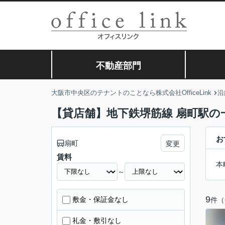
不動産部門
大阪市中央区のテナントのことなら株式会社OfficeLink
沿
【貸店舗】地下鉄堺筋線 扇町駅の
お
扇町
変更
賃料
本
～
9
敷金・保証金なし
件（
礼金・敷引なし