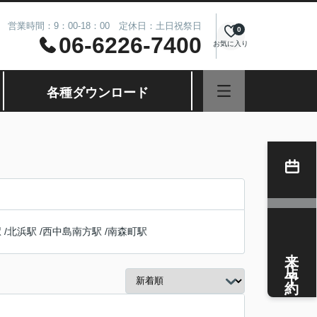
営業時間：9：00-18：00 定休日：土日祝祭日
0
06-6226-7400
お気に入り
各種ダウンロード
駅
/
北浜駅
/
西中島南方駅
/
南森町駅
来店予約