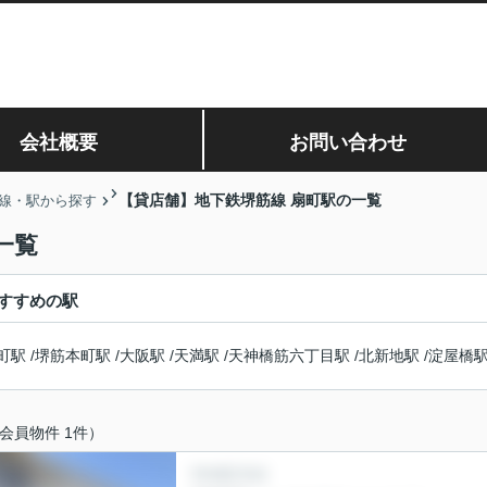
会社概要
お問い合わせ
【貸店舗】地下鉄堺筋線 扇町駅の一覧
線・駅から探す
一覧
すすめの駅
町駅
/
堺筋本町駅
/
大阪駅
/
天満駅
/
天神橋筋六丁目駅
/
北新地駅
/
淀屋橋
会員物件 1件）