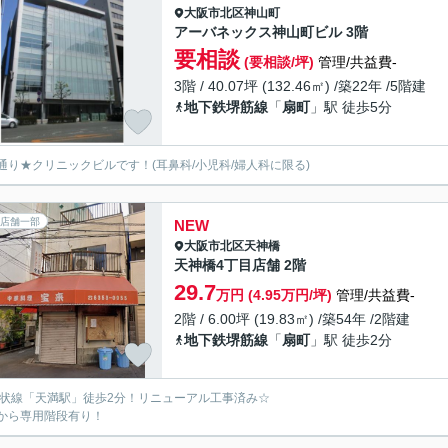
大阪市北区
神山町
アーバネックス神山町ビル 3階
要相談
(要相談/坪)
管理/共益費-
3階 / 40.07坪 (132.46㎡) /築22年 /5階建
地下鉄堺筋線
「
扇町
」駅 徒歩5分
通り★クリニックビルです！(耳鼻科/小児科/婦人科に限る)
店舗一部
NEW
大阪市北区
天神橋
天神橋4丁目店舗 2階
29.7
万円 (4.95万円/坪)
管理/共益費-
2階 / 6.00坪 (19.83㎡) /築54年 /2階建
地下鉄堺筋線
「
扇町
」駅 徒歩2分
環状線「天満駅」徒歩2分！リニューアル工事済み☆
から専用階段有り！