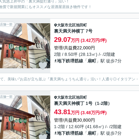
人気急上昇中の「裏天満提灯通り」沿い！
無償で新規開業にもオススメな居酒屋居抜き物件です！
店舗一部
大阪市北区
池田町
裏天満天神横丁 7号
29.07
万円 (3.42万円/坪)
管理/共益費22,000円
2階 / 8.50坪 (28.13㎡) /- /2階建
地下鉄堺筋線
「
扇町
」駅 徒歩7分
くて、美味い"お店が立ち並ぶ『裏天満ちょうちん通り』沿い！人通り◎イタリアン
店舗一部
大阪市北区
池田町
裏天満天神横丁 1号（1-2階）
43.81
万円 (3.48万円/坪)
管理/共益費30,800円
1-2階 / 12.60坪 (41.68㎡) /- /2階建
地下鉄堺筋線
「
扇町
」駅 徒歩7分