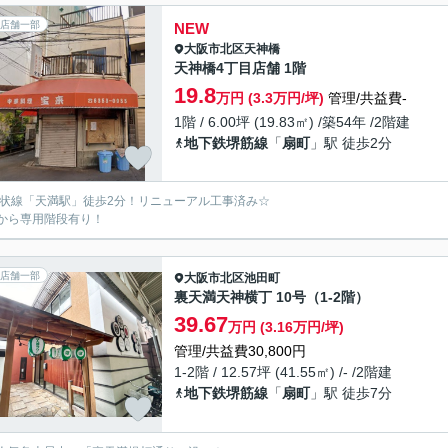
店舗一部
NEW
大阪市北区
天神橋
天神橋4丁目店舗 1階
19.8
万円 (3.3万円/坪)
管理/共益費-
1階 / 6.00坪 (19.83㎡) /築54年 /2階建
地下鉄堺筋線
「
扇町
」駅 徒歩2分
環状線「天満駅」徒歩2分！リニューアル工事済み☆
から専用階段有り！
店舗一部
大阪市北区
池田町
裏天満天神横丁 10号（1-2階）
39.67
万円 (3.16万円/坪)
管理/共益費30,800円
1-2階 / 12.57坪 (41.55㎡) /- /2階建
地下鉄堺筋線
「
扇町
」駅 徒歩7分