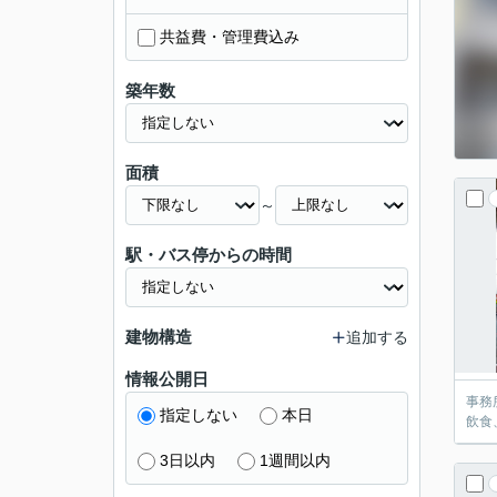
共益費・管理費込み
築年数
面積
～
駅・バス停からの時間
建物構造
追加する
情報公開日
事務
指定しない
本日
飲食
3日以内
1週間以内