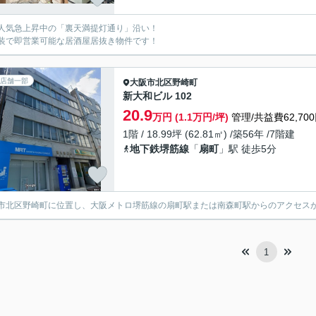
人気急上昇中の「裏天満提灯通り」沿い！
装で即営業可能な居酒屋居抜き物件です！
店舗一部
大阪市北区
野崎町
新大和ビル 102
20.9
万円 (1.1万円/坪)
管理/共益費62,70
1階 / 18.99坪 (62.81㎡) /築56年 /7階建
地下鉄堺筋線
「
扇町
」駅 徒歩5分
市北区野崎町に位置し、大阪メトロ堺筋線の扇町駅または南森町駅からのアクセス
1