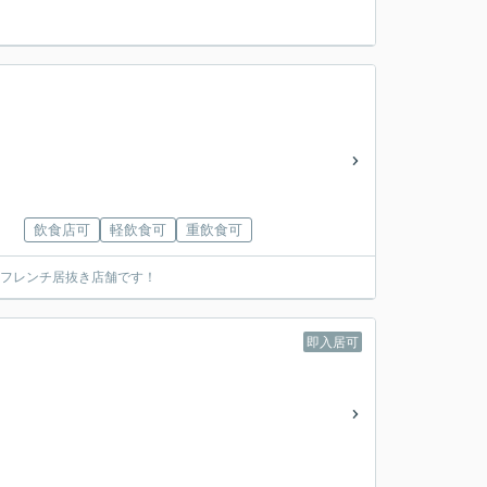
飲食店可
軽飲食可
重飲食可
・フレンチ居抜き店舗です！
即入居可