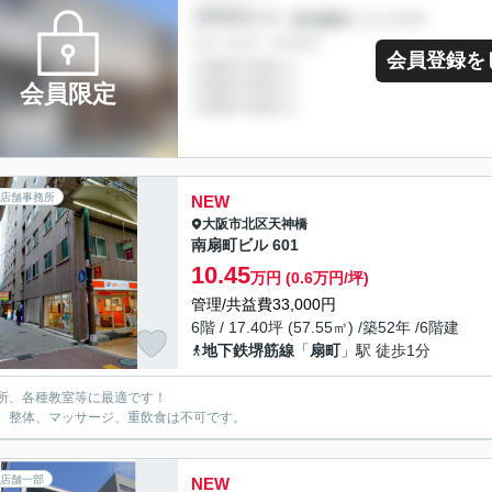
会員登録を
会員限定
店舗事務所
NEW
大阪市北区
天神橋
南扇町ビル 601
10.45
万円 (0.6万円/坪)
管理/共益費33,000円
6階 / 17.40坪 (57.55㎡) /築52年 /6階建
地下鉄堺筋線
「
扇町
」駅 徒歩1分
所、各種教室等に最適です！
、整体、マッサージ、重飲食は不可です。
店舗一部
NEW