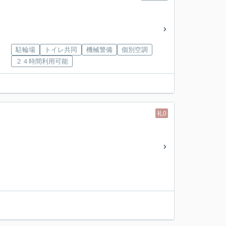
駐輪場
トイレ共同
機械警備
個別空調
２４時間利用可能
礼0