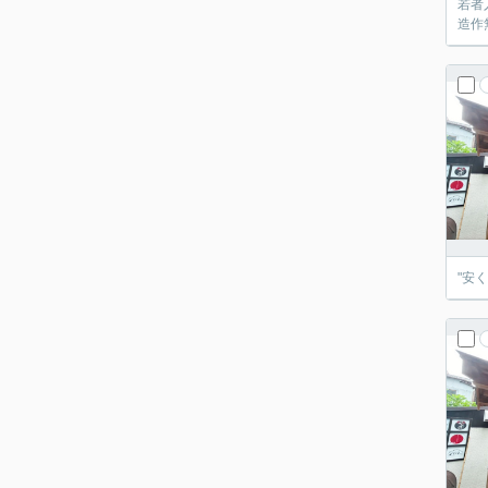
若者
造作
"安