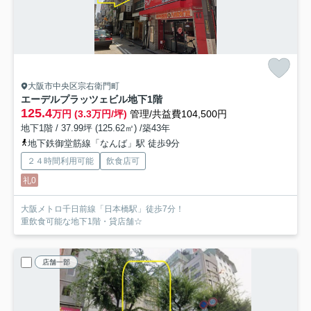
大阪市中央区宗右衛門町
エーデルプラッツェビル
地下1階
125.4
万円 (3.3万円/坪)
管理/共益費104,500円
地下1階 / 37.99坪 (125.62㎡) /築43年
地下鉄御堂筋線「なんば」駅 徒歩9分
２４時間利用可能
飲食店可
礼0
大阪メトロ千日前線「日本橋駅」徒歩7分！
重飲食可能な地下1階・貸店舗☆
店舗一部