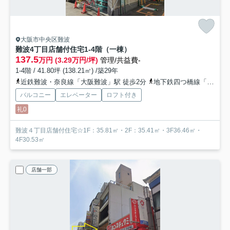
大阪市中央区難波
難波4丁目店舗付住宅
1-4階（一棟）
137.5
万円 (3.29万円/坪)
管理/共益費-
1-4階 / 41.80坪 (138.21㎡) /築29年
近鉄難波・奈良線「大阪難波」駅 徒歩2分
地下鉄四つ橋線「なんば」駅 徒歩3分
バルコニー
エレベーター
ロフト付き
礼0
難波４丁目店舗付住宅☆1F：35.81㎡・2F：35.41㎡・3F36.46㎡・
4F30.53㎡
店舗一部