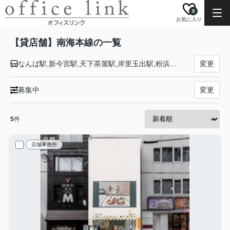
0
お気に入り
【貸店舗】南海本線の一覧
なんば駅,新今宮駅,天下茶屋駅,岸里玉出駅,粉浜駅,住吉大社駅,住ノ江駅,七道駅,堺駅,湊駅,石津川駅,諏訪ノ森駅,浜寺公園駅,東羽衣駅,高石駅,北助松駅,松ノ浜駅,泉大津駅,忠岡駅,春木駅,和泉大宮駅,岸和田駅,蛸地蔵駅,貝塚駅,二色浜駅,鶴原駅,井原里駅,泉佐野駅,羽倉崎駅,吉見ノ里駅,岡田浦駅,樽井駅,尾崎駅,鳥取ノ荘駅,箱作駅,淡輪駅,みさき公園駅,孝子駅,和歌山大学前駅,紀ノ川駅,和歌山市駅
変更
募集中
変更
5
件
店舗事務所