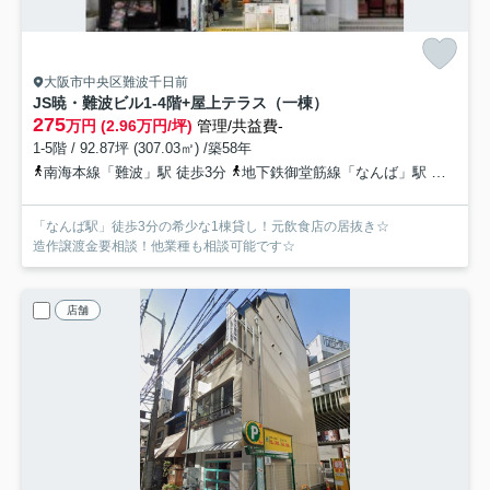
大阪市中央区難波千日前
JS暁・難波ビル
1-4階+屋上テラス（一棟）
275
万円 (2.96万円/坪)
管理/共益費-
1-5階 / 92.87坪 (307.03㎡) /築58年
南海本線「難波」駅 徒歩3分
地下鉄御堂筋線「なんば」駅 徒歩3分
「なんば駅」徒歩3分の希少な1棟貸し！元飲食店の居抜き☆
造作譲渡金要相談！他業種も相談可能です☆
店舗