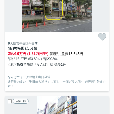
大阪市中央区千日前
(仮称)松田ビル
3階
29.48
万円 (1.81万円/坪)
管理/共益費18,645円
3階 / 16.27坪 (53.80㎡) /築2028年
地下鉄御堂筋線「なんば」駅 徒歩1分
なんばウォークの地上出口至近！
通行量の多い「千日前大通り」に面し、全面ガラス張りで視認性良好で
す！
店舗一部