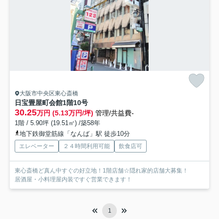
大阪市中央区東心斎橋
日宝畳屋町会館
1階10号
30.25
万円 (5.13万円/坪)
管理/共益費-
1階 / 5.90坪 (19.51㎡) /築58年
地下鉄御堂筋線「なんば」駅 徒歩10分
エレベーター
２４時間利用可能
飲食店可
東心斎橋ど真ん中すぐの好立地！1階店舗☆隠れ家的店舗大募集！
居酒屋・小料理屋内装ですぐ営業できます！
1