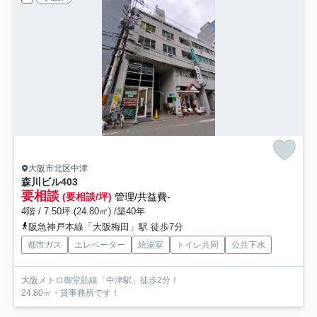
大阪市北区中津
森川ビル
403
要相談
(要相談/坪)
管理/共益費-
4階 / 7.50坪 (24.80㎡) /築40年
阪急神戸本線「大阪梅田」駅 徒歩7分
都市ガス
エレベーター
給湯室
トイレ共同
公共下水
大阪メトロ御堂筋線「中津駅」徒歩2分！
24.80㎡・貸事務所です！