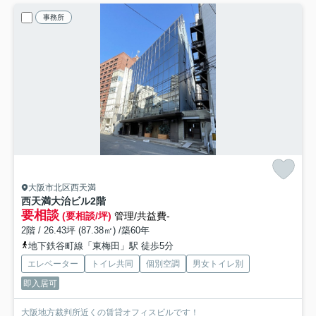
事務所
大阪市北区西天満
西天満大治ビル
2階
要相談
(要相談/坪)
管理/共益費-
2階 / 26.43坪 (87.38㎡) /築60年
地下鉄谷町線「東梅田」駅 徒歩5分
エレベーター
トイレ共同
個別空調
男女トイレ別
即入居可
大阪地方裁判所近くの賃貸オフィスビルです！