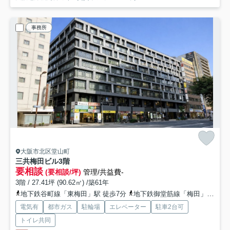
事務所
大阪市北区堂山町
三共梅田ビル
3階
要相談
(要相談/坪)
管理/共益費-
3階 / 27.41坪 (90.62㎡) /築61年
地下鉄谷町線「東梅田」駅 徒歩7分
地下鉄御堂筋線「梅田」駅 徒歩9分
電気有
都市ガス
駐輪場
エレベーター
駐車2台可
トイレ共同