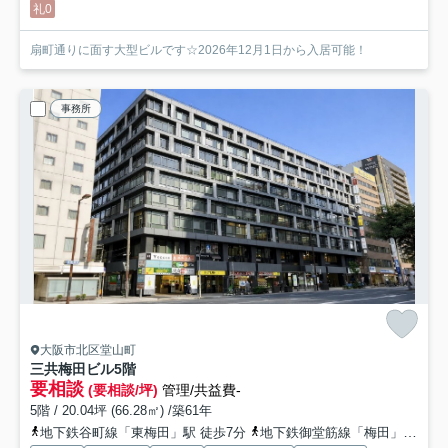
礼0
扇町通りに面す大型ビルです☆2026年12月1日から入居可能！
事務所
大阪市北区堂山町
三共梅田ビル
5階
要相談
(要相談/坪)
管理/共益費-
5階 / 20.04坪 (66.28㎡) /築61年
地下鉄谷町線「東梅田」駅 徒歩7分
地下鉄御堂筋線「梅田」駅 徒歩9分