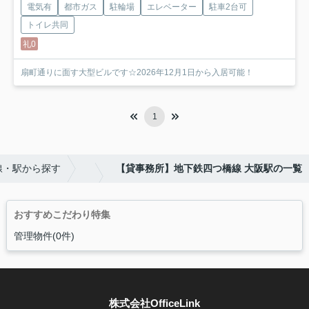
電気有
都市ガス
駐輪場
エレベーター
駐車2台可
トイレ共同
礼0
扇町通りに面す大型ビルです☆2026年12月1日から入居可能！
1
線・駅から探す
【貸事務所】地下鉄四つ橋線 大阪駅の一覧
おすすめこだわり特集
管理物件(0件)
株式会社OfficeLink