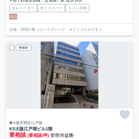
地下鉄御堂筋線「淀屋橋」駅 徒歩14分
エレベーター
光ファイバー
トイレ共同
礼0
設備・管理の整ったハイグレード・オフィスビルです☆
事務所
大阪市西区江戸堀
KS大阪江戸堀ビル
1階
要相談
(要相談/坪)
管理/共益費-