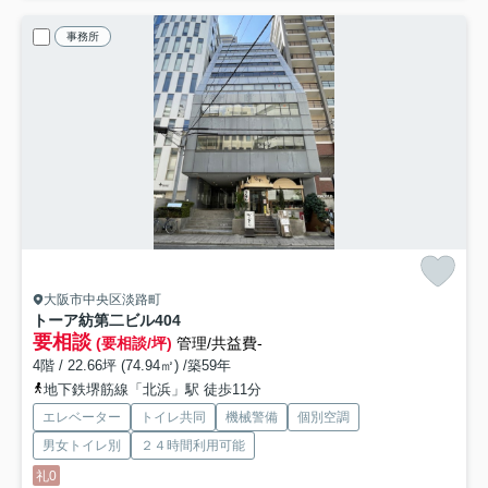
事務所
大阪市中央区淡路町
トーア紡第二ビル
404
要相談
(要相談/坪)
管理/共益費-
4階 / 22.66坪 (74.94㎡) /築59年
地下鉄堺筋線「北浜」駅 徒歩11分
エレベーター
トイレ共同
機械警備
個別空調
男女トイレ別
２４時間利用可能
礼0