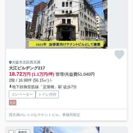
大阪市北区西天満
大江ビルヂング
217
18.72
万円 (1.1万円/坪)
管理/共益費51,040円
2階 / 16.98坪 (56.15㎡) /-
地下鉄御堂筋線「淀屋橋」駅 徒歩7分
エレベーター
トイレ共同
礼0
西天満のレトロなテナントビル。事務所限定
事務所