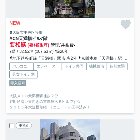
NEW
大阪市中央区谷町
ACN天満橋ビル
7階
要相談
(要相談/坪)
管理/共益費-
7階 / 32.52坪 (107.53㎡) /築28年
地下鉄谷町線「天満橋」駅 徒歩2分
京阪本線「天満橋」駅 徒歩4分
バルコニー
エレベーター
トイレ共同
機械警備
個別空調
男女トイレ別
即入居可
大阪メトロ天満橋駅徒歩２分！
谷町筋沿い東向きの重厚感あるビルです☆
２０１５年大規模修繕+リニューアル工事済み！
事務所