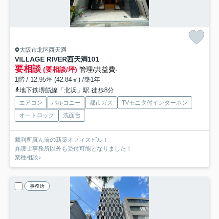
大阪市北区西天満
VILLAGE RIVER西天満
101
要相談
(要相談/坪)
管理/共益費-
1階 / 12.95坪 (42.84㎡) /築1年
地下鉄堺筋線「北浜」駅 徒歩8分
エアコン
バルコニー
都市ガス
TVモニタ付インターホン
オートロック
洗面台
裁判所真ん前の新築オフィスビル！
弁護士事務所以外も受付可能となりました！
業種相談♪
事務所