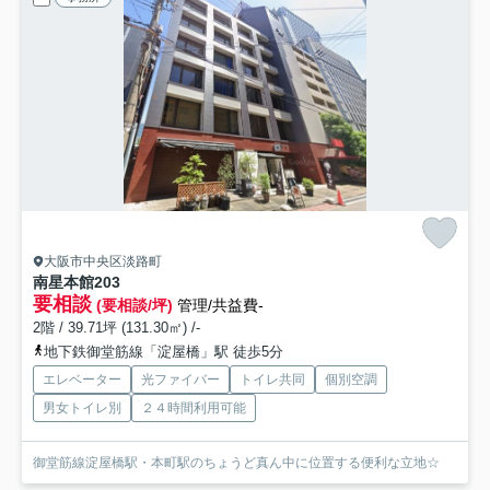
大阪市中央区淡路町
南星本館
203
要相談
(要相談/坪)
管理/共益費-
2階 / 39.71坪 (131.30㎡) /-
地下鉄御堂筋線「淀屋橋」駅 徒歩5分
エレベーター
光ファイバー
トイレ共同
個別空調
男女トイレ別
２４時間利用可能
御堂筋線淀屋橋駅・本町駅のちょうど真ん中に位置する便利な立地☆