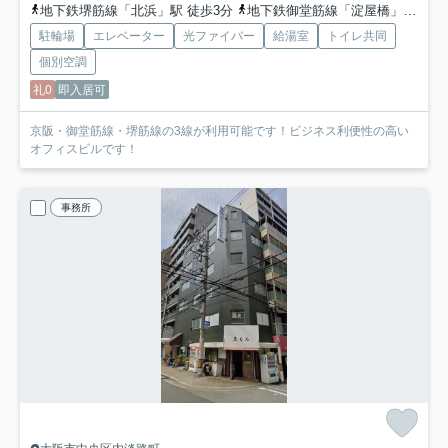
地下鉄堺筋線「北浜」駅 徒歩3分
地下鉄御堂筋線「淀屋橋」駅 徒歩4分
駐輪場
エレベーター
光ファイバー
給湯室
トイレ共同
個別空調
礼0
即入居可
京阪・御堂筋線・堺筋線の3線が利用可能です！ビジネス利便性の高い
オフィスビルです！
事務所