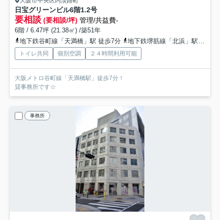
大阪市中央区内淡路町
日宝グリーンビル
6階1.2号
要相談
(要相談/坪)
管理/共益費-
6階 / 6.47坪 (21.38㎡) /築51年
地下鉄谷町線「天満橋」駅 徒歩7分
地下鉄堺筋線「北浜」駅 徒歩8分
トイレ共同
個別空調
２４時間利用可能
大阪メトロ谷町線「天満橋駅」徒歩7分！
貸事務所です☆
事務所