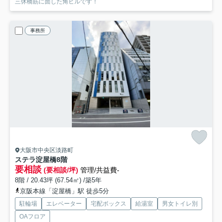
三休橋筋に面した角ビルです！
事務所
大阪市中央区淡路町
ステラ淀屋橋
8階
要相談
(要相談/坪)
管理/共益費-
8階 / 20.43坪 (67.54㎡) /築5年
京阪本線「淀屋橋」駅 徒歩5分
駐輪場
エレベーター
宅配ボックス
給湯室
男女トイレ別
OAフロア