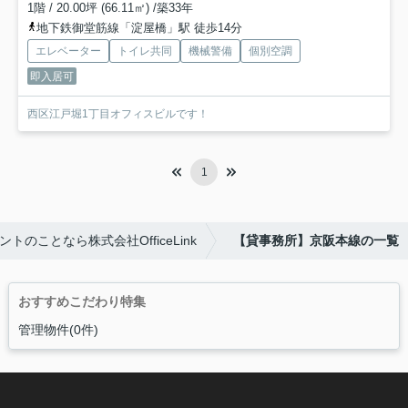
1階 / 20.00坪 (66.11㎡) /築33年
地下鉄御堂筋線「淀屋橋」駅 徒歩14分
エレベーター
トイレ共同
機械警備
個別空調
即入居可
西区江戸堀1丁目オフィスビルです！
1
のことなら株式会社OfficeLink
【貸事務所】京阪本線の一覧
おすすめこだわり特集
管理物件(0件)