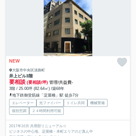
NEW
大阪市中央区淡路町
井上ビル
3階
要相談
(要相談/坪)
管理/共益費-
3階 / 25.00坪 (82.64㎡) /築68年
地下鉄御堂筋線「淀屋橋」駅 徒歩7分
エレベーター
光ファイバー
トイレ共同
機械警備
個別空調
２４時間利用可能
2017年10月 共用部リニューアル☆
ビジネスの中心地、淀屋橋・本町エリアのど真ん中