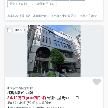
男女トイレ別
２４時間利用可能
御堂筋線淀屋橋駅・本町駅のちょうど真ん中に位置する便利な立地☆
事務所
大阪市西区京町堀
福昌大阪ビル
4階
24.11
万円 (0.99万円/坪)
管理/共益費80,355円
4階 / 24.34坪 (80.49㎡) /築26年