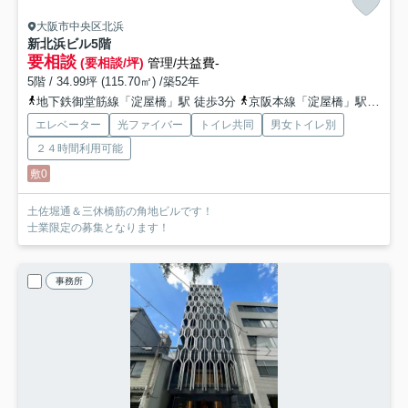
大阪市中央区北浜
新北浜ビル
5階
要相談
(要相談/坪)
管理/共益費-
5階 / 34.99坪 (115.70㎡) /築52年
地下鉄御堂筋線「淀屋橋」駅 徒歩3分
京阪本線「淀屋橋」駅 徒歩1分
エレベーター
光ファイバー
トイレ共同
男女トイレ別
２４時間利用可能
敷0
土佐堀通＆三休橋筋の角地ビルです！
士業限定の募集となります！
事務所