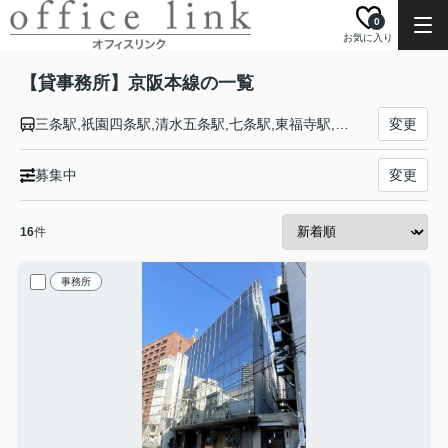
0
お気に入り
【貸事務所】京阪本線の一覧
三条駅,祇園四条駅,清水五条駅,七条駅,東福寺駅,鳥羽街道駅,伏見稲荷駅,龍谷大前深草駅,藤森駅,墨染駅,近鉄丹波橋駅,伏見桃山駅,中書島駅,淀駅,石清水八幡宮駅,橋本駅,樟葉駅,牧野駅,御殿山駅,枚方市駅,枚方公園駅,光善寺駅,香里園駅,寝屋川市駅,萱島駅,大和田駅,古川橋駅,門真市駅,西三荘駅,守口市駅,土居駅,滝井駅,千林駅,森小路駅,関目成育駅,ＪＲ野江駅,京橋駅,天満橋駅,北浜駅,淀屋橋駅
変更
募集中
変更
16
件
事務所