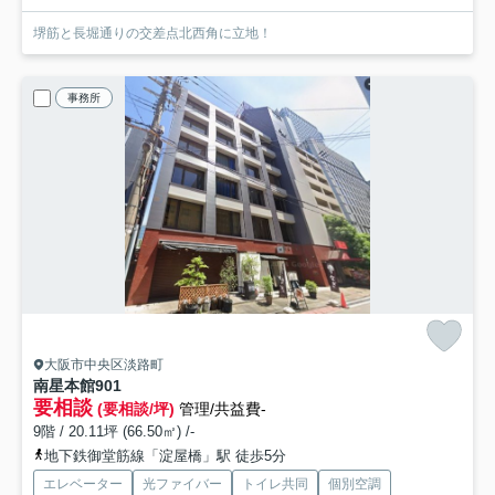
堺筋と長堀通りの交差点北西角に立地！
事務所
大阪市中央区淡路町
南星本館
901
要相談
(要相談/坪)
管理/共益費-
9階 / 20.11坪 (66.50㎡) /-
地下鉄御堂筋線「淀屋橋」駅 徒歩5分
エレベーター
光ファイバー
トイレ共同
個別空調