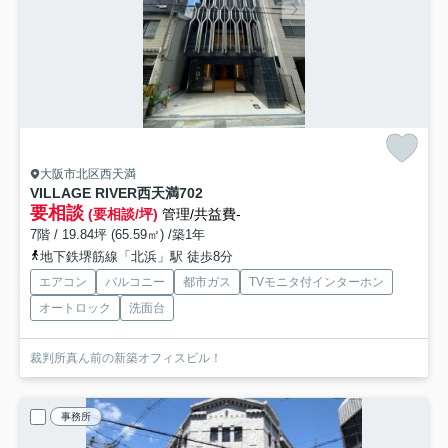
大阪市北区西天満
VILLAGE RIVER西天満
702
要相談
(要相談/坪)
管理/共益費-
7階 / 19.84坪 (65.59㎡) /築1年
地下鉄堺筋線「北浜」駅 徒歩8分
エアコン
バルコニー
都市ガス
TVモニタ付インターホン
オートロック
洗面台
裁判所真ん前の新築オフィスビル！
事務所