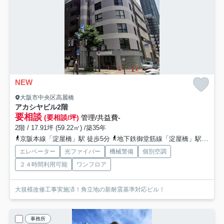
NEW
大阪市中央区高麗橋
アカシヤビル
2階
要相談
(要相談/坪)
管理/共益費-
2階 / 17.91坪 (59.22㎡) /築35年
京阪本線「淀屋橋」駅 徒歩5分
地下鉄御堂筋線「淀屋橋」駅 徒歩5分
エレベーター
光ファイバー
機械警備
個別空調
２４時間利用可能
ワンフロア
大規模改修工事実施済！角立地の新耐震基準対応ビル！
事務所