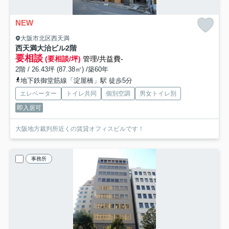
NEW
大阪市北区西天満
西天満大治ビル
2階
要相談
(要相談/坪)
管理/共益費-
2階 / 26.43坪 (87.38㎡) /築60年
地下鉄御堂筋線「淀屋橋」駅 徒歩5分
エレベーター
トイレ共同
個別空調
男女トイレ別
即入居可
大阪地方裁判所近くの賃貸オフィスビルです！
事務所