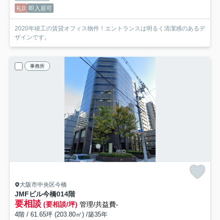
礼0
即入居可
2020年竣工の賃貸オフィス物件！エントランスは明るく清潔感のあるデ
ザインです。
事務所
大阪市中央区今橋
JMFビル今橋01
4階
要相談
(要相談/坪)
管理/共益費-
4階 / 61.65坪 (203.80㎡) /築35年