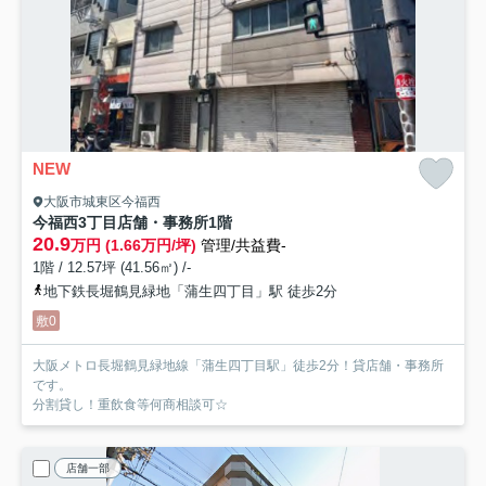
NEW
大阪市城東区今福西
今福西3丁目店舗・事務所
1階
20.9
万円 (1.66万円/坪)
管理/共益費-
1階 / 12.57坪 (41.56㎡) /-
地下鉄長堀鶴見緑地「蒲生四丁目」駅 徒歩2分
敷0
大阪メトロ長堀鶴見緑地線「蒲生四丁目駅」徒歩2分！貸店舗・事務所
です。
分割貸し！重飲食等何商相談可☆
店舗一部