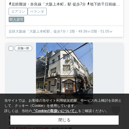
近鉄難波・奈良線「大阪上本町」駅 徒歩7分
地下鉄千日前線「谷町九丁目」駅 徒歩10分
エアコン
ベランダ
即入居可
近鉄大阪線「大阪上本町駅」徒歩7分！1階・49.39㎡/2階・51.05㎡
店舗一部
当サイトでは、お客様の当サイト利用状況把握、サービス向上検討を目的と
して、クッキー（Cookie）を使用しています。
詳しくは、当社の
「Cookieの取扱いについて」
をご確認ください。
大阪市北区西天満
閉じる
東興ビル
1階
27.5