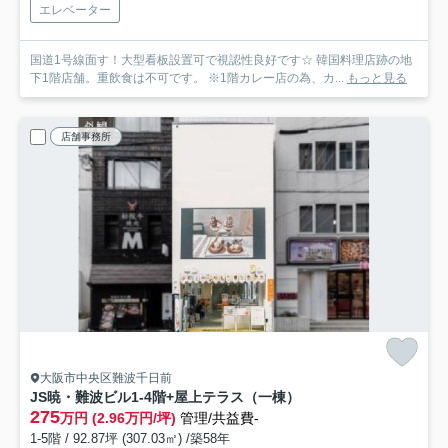
エレベーター
国道1号線面す！大型看板設置可で視認性良好です☆ 韓国料理店跡の地
下1階店舗。重飲食は不可です。 ※1階カレー店の為、カ...
もっと見る
店舗事務所
大阪市中央区難波千日前
JS暁・難波ビル
1-4階+屋上テラス（一棟）
275
万円 (2.96万円/坪)
管理/共益費-
1-5階 / 92.87坪 (307.03㎡) /築58年