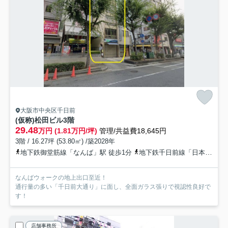
大阪市中央区千日前
(仮称)松田ビル
3階
29.48
万円 (1.81万円/坪)
管理/共益費18,645円
3階 / 16.27坪 (53.80㎡) /築2028年
地下鉄御堂筋線「なんば」駅 徒歩1分
地下鉄千日前線「日本橋」駅 徒歩5分
なんばウォークの地上出口至近！
通行量の多い「千日前大通り」に面し、全面ガラス張りで視認性良好で
す！
店舗事務所