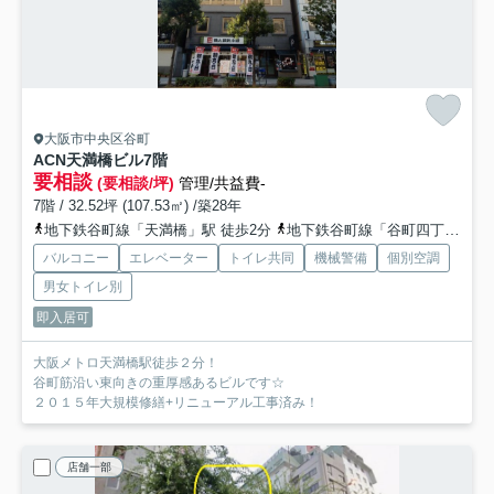
大阪市中央区谷町
ACN天満橋ビル
7階
要相談
(要相談/坪)
管理/共益費-
7階 / 32.52坪 (107.53㎡) /築28年
地下鉄谷町線「天満橋」駅 徒歩2分
地下鉄谷町線「谷町四丁目」駅 徒歩7分
バルコニー
エレベーター
トイレ共同
機械警備
個別空調
男女トイレ別
即入居可
大阪メトロ天満橋駅徒歩２分！
谷町筋沿い東向きの重厚感あるビルです☆
２０１５年大規模修繕+リニューアル工事済み！
店舗一部