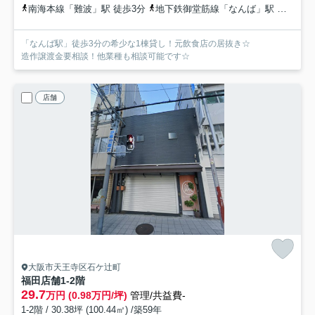
南海本線「難波」駅 徒歩3分
地下鉄御堂筋線「なんば」駅 徒歩3分
「なんば駅」徒歩3分の希少な1棟貸し！元飲食店の居抜き☆
造作譲渡金要相談！他業種も相談可能です☆
店舗
大阪市天王寺区石ケ辻町
福田店舗
1-2階
29.7
万円 (0.98万円/坪)
管理/共益費-
1-2階 / 30.38坪 (100.44㎡) /築59年