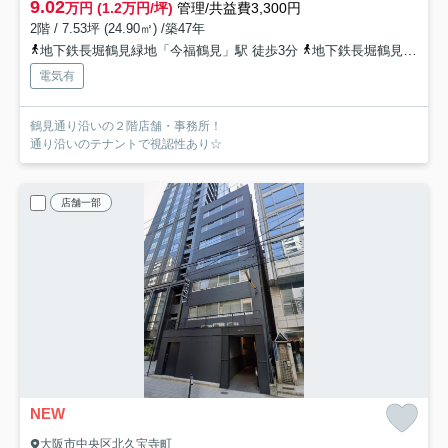
9.02
万円 (1.2万円/坪)
管理/共益費3,300円
2階 / 7.53坪 (24.90㎡) /築47年
地下鉄長堀鶴見緑地「今福鶴見」駅 徒歩3分
地下鉄長堀鶴見緑地「蒲生四丁目」駅 徒歩12分
電気有
鶴見通り沿いの２階店舗・事務所！
通り沿いのテナントで視認性あり☆
店舗一部
NEW
大阪市中央区北久宝寺町