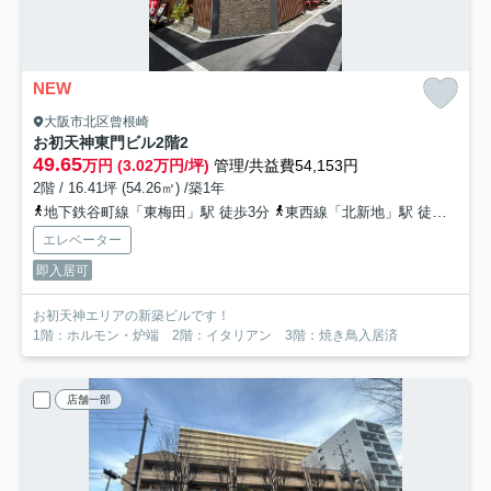
NEW
大阪市北区曾根崎
お初天神東門ビル
2階2
49.65
万円 (3.02万円/坪)
管理/共益費54,153円
2階 / 16.41坪 (54.26㎡) /築1年
地下鉄谷町線「東梅田」駅 徒歩3分
東西線「北新地」駅 徒歩7分
エレベーター
即入居可
お初天神エリアの新築ビルです！
1階：ホルモン・炉端 2階：イタリアン 3階：焼き鳥入居済
店舗一部