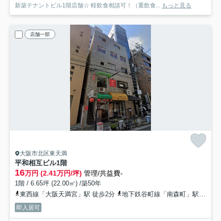
新築テナントビル1階店舗☆ 軽飲食相談可！（重飲食...
もっと見る
店舗一部
大阪市北区東天満
平和相互ビル
1階
16
万円 (2.41万円/坪)
管理/共益費-
1階 / 6.65坪 (22.00㎡) /築50年
東西線「大阪天満宮」駅 徒歩2分
地下鉄谷町線「南森町」駅 徒歩4分
即入居可