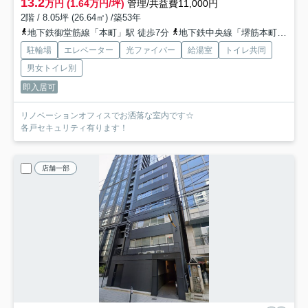
13.2
万円 (1.64万円/坪)
管理/共益費11,000円
2階 / 8.05坪 (26.64㎡) /築53年
地下鉄御堂筋線「本町」駅 徒歩7分
地下鉄中央線「堺筋本町」駅 徒歩8分
駐輪場
エレベーター
光ファイバー
給湯室
トイレ共同
男女トイレ別
即入居可
リノベーションオフィスでお洒落な室内です☆
各戸セキュリティ有ります！
店舗一部