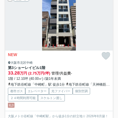
NEW
大阪市北区中崎
第3ショーレイビル
1階
33.28
万円 (2.75万円/坪)
管理/共益費-
1階 / 12.10坪 (40.00㎡) /築1年未満
地下鉄谷町線「中崎町」駅 徒歩1分
地下鉄谷町線「天神橋筋六丁目」駅 徒歩9分
都市ガス
エレベーター
光ファイバー
個別空調
２４時間利用可能
スケルトン渡し
礼0
大阪メトロ谷町線「中崎町駅」から徒歩1分の好立地☆ 2026年8月築！