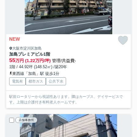
NEW
大阪市淀川区加島
加島プレミアビル
1階
55
万円 (1.22万円/坪)
管理/共益費-
1階 / 44.92坪 (148.52㎡) /築20年
東西線「加島」駅 徒歩1分
電気有
都市ガス
公共下水
駅前ロータリーから視認性あります。隣はカーブス、デイサービスで
す。上階は介護付き有料老人ホームです。
店舗事務所