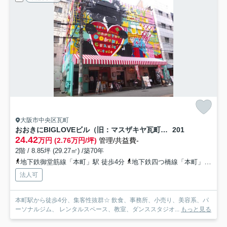
大阪市中央区瓦町
おおきにBIGLOVEビル（旧：マスザキヤ瓦町ビル）
201
24.42
万円 (2.76万円/坪)
管理/共益費-
2階 / 8.85坪 (29.27㎡) /築70年
地下鉄御堂筋線「本町」駅 徒歩4分
地下鉄四つ橋線「本町」駅 徒歩6分
法人可
本町駅から徒歩4分、集客性抜群☆ 飲食、事務所、小売り、美容系、パ
ーソナルジム、 レンタルスペース、教室、ダンススタジオ...
もっと見る