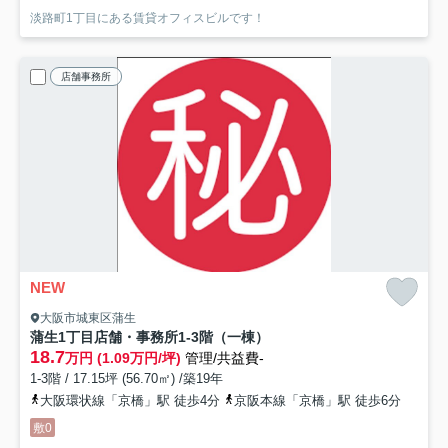
淡路町1丁目にある賃貸オフィスビルです！
店舗事務所
NEW
大阪市城東区蒲生
蒲生1丁目店舗・事務所
1-3階（一棟）
18.7
万円 (1.09万円/坪)
管理/共益費-
1-3階 / 17.15坪 (56.70㎡) /築19年
大阪環状線「京橋」駅 徒歩4分
京阪本線「京橋」駅 徒歩6分
敷0