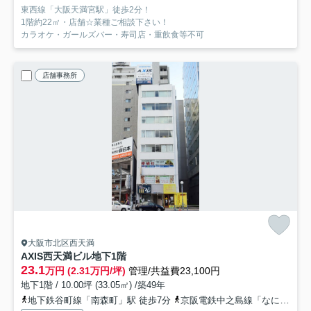
東西線「大阪天満宮駅」徒歩2分！
1階約22㎡・店舗☆業種ご相談下さい！
カラオケ・ガールズバー・寿司店・重飲食等不可
店舗事務所
大阪市北区西天満
AXIS西天満ビル
地下1階
23.1
万円 (2.31万円/坪)
管理/共益費23,100円
地下1階 / 10.00坪 (33.05㎡) /築49年
地下鉄谷町線「南森町」駅 徒歩7分
京阪電鉄中之島線「なにわ橋」駅 徒歩10分