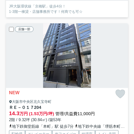
JR大阪環状線「京橋駅」徒歩4分！
1-3階一棟貸・店舗事務所です！何商でも可☆
店舗一部
NEW
大阪市中央区北久宝寺町
ＲＥ－０１７
204
14.3
万円 (1.53万円/坪)
管理/共益費11,000円
2階 / 9.32坪 (30.84㎡) /築53年
地下鉄御堂筋線「本町」駅 徒歩7分
地下鉄中央線「堺筋本町」駅 徒歩8分
駐輪場
エレベーター
光ファイバー
給湯室
トイレ共同