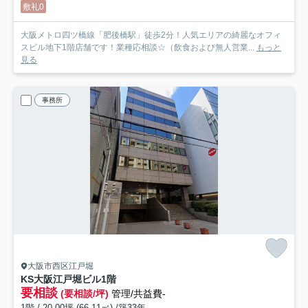
敷礼0
大阪メトロ四ツ橋線「肥後橋駅」徒歩2分！人気エリアの綺麗なオフィ
スビル地下1階店舗です！業種応相談☆（飲食および無人営業...
もっと
見る
事務所
大阪市西区江戸堀
KS大阪江戸堀ビル
1階
要相談
(要相談/坪)
管理/共益費-
1階 / 20.00坪 (66.11㎡) /築33年