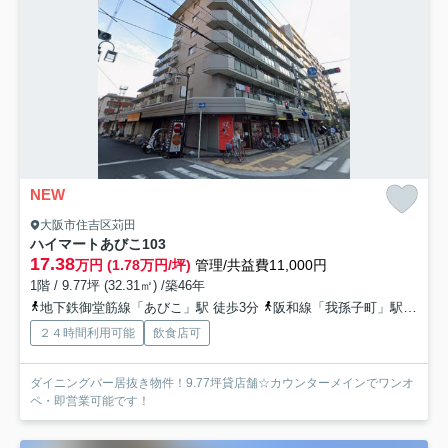
NEW
大阪市住吉区苅田
ハイマートあびこ
103
17.38
万円 (1.78万円/坪)
管理/共益費11,000円
1階 / 9.77坪 (32.31㎡) /築46年
地下鉄御堂筋線「あびこ」駅 徒歩3分
阪和線「我孫子町」駅 徒歩15分
２４時間利用可能
飲食店可
ダイニングバー居抜き物件！9.77坪貸店舗☆カウンターメインでワンオ
ペ・即営業可能です！