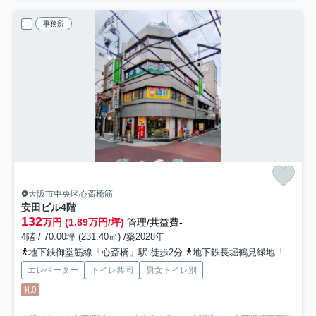
事務所
大阪市中央区心斎橋筋
安田ビル
4階
132
万円 (1.89万円/坪)
管理/共益費-
4階 / 70.00坪 (231.40㎡) /築2028年
地下鉄御堂筋線「心斎橋」駅 徒歩2分
地下鉄長堀鶴見緑地「長堀橋」駅 徒歩8分
エレベーター
トイレ共同
男女トイレ別
礼0