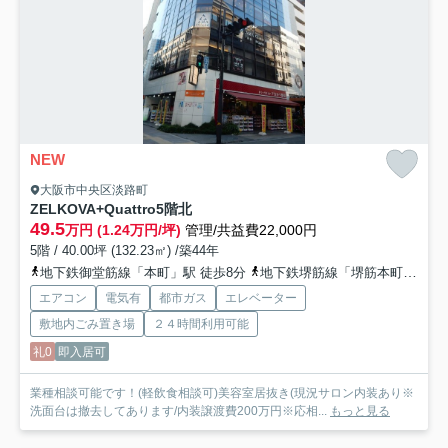
NEW
大阪市中央区淡路町
ZELKOVA+Quattro
5階北
49.5
万円 (1.24万円/坪)
管理/共益費22,000円
5階 / 40.00坪 (132.23㎡) /築44年
地下鉄御堂筋線「本町」駅 徒歩8分
地下鉄堺筋線「堺筋本町」駅 徒歩8分
エアコン
電気有
都市ガス
エレベーター
敷地内ごみ置き場
２４時間利用可能
礼0
即入居可
業種相談可能です！(軽飲食相談可)美容室居抜き(現況サロン内装あり※
洗面台は撤去してあります/内装譲渡費200万円※応相...
もっと見る