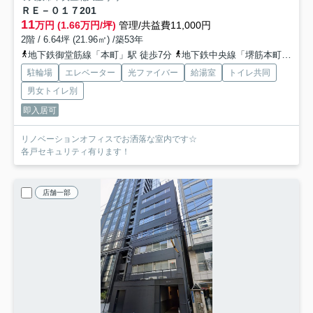
ＲＥ－０１７
201
11
万円 (1.66万円/坪)
管理/共益費11,000円
2階 / 6.64坪 (21.96㎡) /築53年
地下鉄御堂筋線「本町」駅 徒歩7分
地下鉄中央線「堺筋本町」駅 徒歩8分
駐輪場
エレベーター
光ファイバー
給湯室
トイレ共同
男女トイレ別
即入居可
リノベーションオフィスでお洒落な室内です☆
各戸セキュリティ有ります！
店舗一部