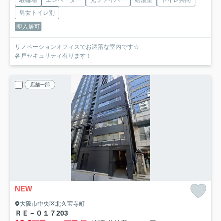
男女トイレ別
即入居可
リノベーションオフィスでお洒落な室内です☆
各戸セキュリティ有ります！
店舗一部
NEW
大阪市中央区北久宝寺町
ＲＥ－０１７
203