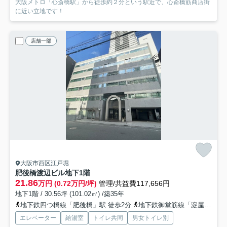
大阪メトロ「心斎橋駅」から徒歩約２分という駅近で、心斎橋筋商店街
に近い立地です！
店舗一部
大阪市西区江戸堀
肥後橋渡辺ビル
地下1階
21.86
万円 (0.72万円/坪)
管理/共益費117,656円
地下1階 / 30.56坪 (101.02㎡) /築35年
地下鉄四つ橋線「肥後橋」駅 徒歩2分
地下鉄御堂筋線「淀屋橋」駅 徒歩9分
エレベーター
給湯室
トイレ共同
男女トイレ別