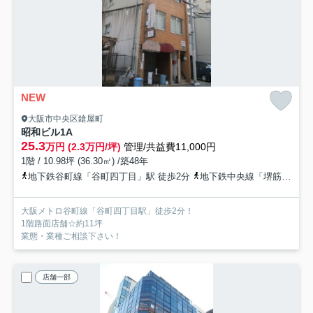
NEW
大阪市中央区鎗屋町
昭和ビル
1A
25.3
万円 (2.3万円/坪)
管理/共益費11,000円
1階 / 10.98坪 (36.30㎡) /築48年
地下鉄谷町線「谷町四丁目」駅 徒歩2分
地下鉄中央線「堺筋本町」駅 徒歩13分
大阪メトロ谷町線「谷町四丁目駅」徒歩2分！
1階路面店舗☆約11坪
業態・業種ご相談下さい！
店舗一部