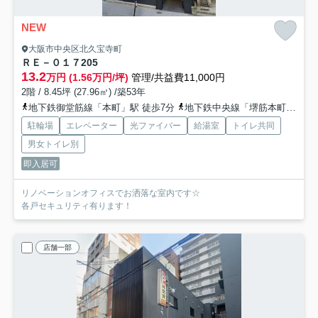
NEW
大阪市中央区北久宝寺町
ＲＥ－０１７
205
13.2
万円 (1.56万円/坪)
管理/共益費11,000円
2階 / 8.45坪 (27.96㎡) /築53年
地下鉄御堂筋線「本町」駅 徒歩7分
地下鉄中央線「堺筋本町」駅 徒歩8分
駐輪場
エレベーター
光ファイバー
給湯室
トイレ共同
男女トイレ別
即入居可
リノベーションオフィスでお洒落な室内です☆
各戸セキュリティ有ります！
店舗一部