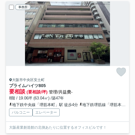
事務所
大阪市中央区安土町
プライムハイツ
805
要相談
(要相談/坪)
管理/共益費-
8階 / 19.06坪 (63.04㎡) /築47年
地下鉄中央線「堺筋本町」駅 徒歩4分
地下鉄堺筋線「堺筋本町」駅 徒歩4分
バルコニー
エレベーター
大阪産業創造館の北側あたりに位置するオフィスビルです！