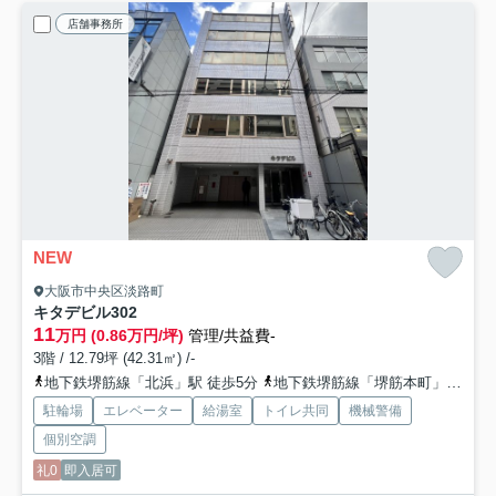
店舗事務所
NEW
大阪市中央区淡路町
キタデビル
302
11
万円 (0.86万円/坪)
管理/共益費-
3階 / 12.79坪 (42.31㎡) /-
地下鉄堺筋線「北浜」駅 徒歩5分
地下鉄堺筋線「堺筋本町」駅 徒歩7分
駐輪場
エレベーター
給湯室
トイレ共同
機械警備
個別空調
礼0
即入居可