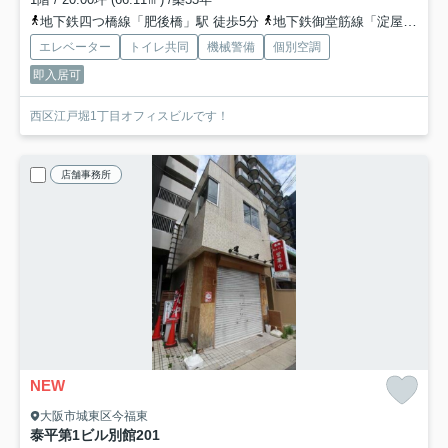
地下鉄四つ橋線「肥後橋」駅 徒歩5分
地下鉄御堂筋線「淀屋橋」駅 徒歩14分
エレベーター
トイレ共同
機械警備
個別空調
即入居可
西区江戸堀1丁目オフィスビルです！
店舗事務所
NEW
大阪市城東区今福東
泰平第1ビル別館
201