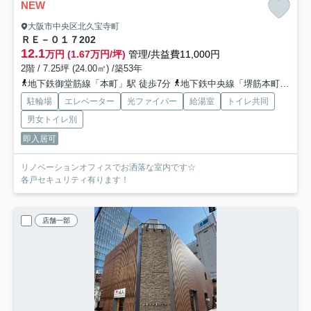
NEW
大阪市中央区北久宝寺町
ＲＥ－０１７
202
12.1
万円 (1.67万円/坪)
管理/共益費11,000円
2階 / 7.25坪 (24.00㎡) /築53年
地下鉄御堂筋線「本町」駅 徒歩7分
地下鉄中央線「堺筋本町」駅 徒歩8分
駐輪場
エレベーター
光ファイバー
給湯室
トイレ共同
男女トイレ別
即入居可
リノベーションオフィスでお洒落な室内です☆
各戸セキュリティ有ります！
店舗一部