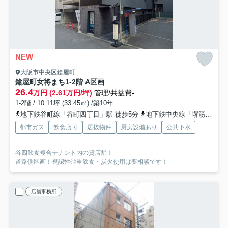
NEW
大阪市中央区鎗屋町
鎗屋町女将まち
1-2階 A区画
26.4
万円 (2.61万円/坪)
管理/共益費-
1-2階 / 10.11坪 (33.45㎡) /築10年
地下鉄谷町線「谷町四丁目」駅 徒歩5分
地下鉄中央線「堺筋本町」駅 徒歩13分
都市ガス
飲食店可
居抜物件
厨房設備あり
公共下水
谷四飲食複合テナント内の貸店舗！
道路側区画！視認性◎重飲食・炭火使用は要相談です！
店舗事務所