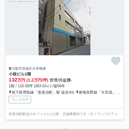
大阪市浪速区日本橋東
小椋ビル
1階
132
万円 (1.2万円/坪)
管理/共益費-
1階 / 110.00坪 (363.63㎡) /築56年
地下鉄堺筋線「恵美須町」駅 徒歩4分
南海高野線「今宮戎」駅 徒歩9分
ワンフロア
恵美須町駅近のオフィスビル1階・店舗事務所です！広々ワンフロア☆