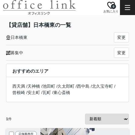
0
お気に入り
【貸店舗】日本橋東の一覧
日本橋東
変更
募集中
変更
おすすめのエリア
西天満
/
天神橋
/
池田町
/
久太郎町
/
西中島
/
北久宝寺町
/
曾根崎
/
安土町
/
瓦町
/
東心斎橋
1
件
店舗事務所