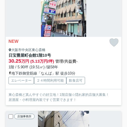
NEW
大阪市中央区東心斎橋
日宝畳屋町会館
1階10号
30.25
万円 (5.13万円/坪)
管理/共益費-
1階 / 5.90坪 (19.51㎡) /築58年
地下鉄御堂筋線「なんば」駅 徒歩10分
エレベーター
２４時間利用可能
飲食店可
東心斎橋ど真ん中すぐの好立地！1階店舗☆隠れ家的店舗大募集！
居酒屋・小料理屋内装ですぐ営業できます！
店舗事務所