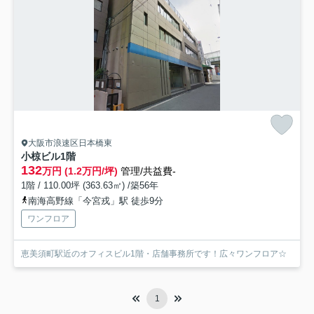
大阪市浪速区日本橋東
小椋ビル
1階
132
万円 (1.2万円/坪)
管理/共益費-
1階 / 110.00坪 (363.63㎡) /築56年
南海高野線「今宮戎」駅 徒歩9分
ワンフロア
恵美須町駅近のオフィスビル1階・店舗事務所です！広々ワンフロア☆
1