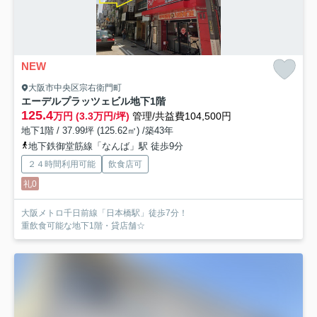
NEW
大阪市中央区宗右衛門町
エーデルプラッツェビル
地下1階
125.4
万円 (3.3万円/坪)
管理/共益費104,500円
地下1階 / 37.99坪 (125.62㎡) /築43年
地下鉄御堂筋線「なんば」駅 徒歩9分
２４時間利用可能
飲食店可
礼0
大阪メトロ千日前線「日本橋駅」徒歩7分！
重飲食可能な地下1階・貸店舗☆