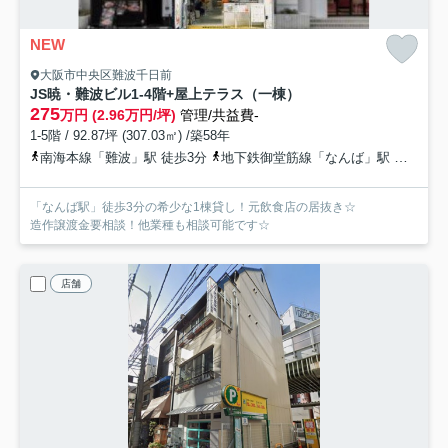
NEW
大阪市中央区難波千日前
JS暁・難波ビル
1-4階+屋上テラス（一棟）
275
万円 (2.96万円/坪)
管理/共益費-
1-5階 / 92.87坪 (307.03㎡) /築58年
南海本線「難波」駅 徒歩3分
地下鉄御堂筋線「なんば」駅 徒歩3分
「なんば駅」徒歩3分の希少な1棟貸し！元飲食店の居抜き☆
造作譲渡金要相談！他業種も相談可能です☆
店舗