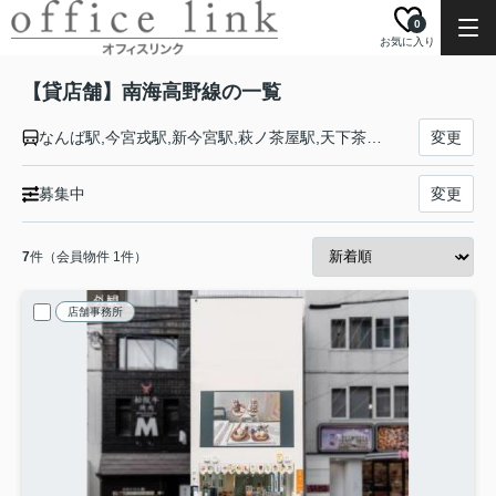
0
お気に入り
【貸店舗】南海高野線の一覧
なんば駅,今宮戎駅,新今宮駅,萩ノ茶屋駅,天下茶屋駅,岸里玉出駅,帝塚山駅,住吉東駅,沢ノ町駅,我孫子前駅,浅香山駅,堺東駅,三国ケ丘駅,百舌鳥八幡駅,なかもず駅,白鷺駅,初芝駅,萩原天神駅,北野田駅,狭山駅,大阪狭山市駅,金剛駅,滝谷駅,千代田駅,河内長野駅,三日市町駅,美加の台駅,千早口駅,天見駅,紀見峠駅,林間田園都市駅,御幸辻駅,橋本駅,紀伊清水駅,学文路駅,九度山駅,高野下駅,下古沢駅,上古沢駅,紀伊細川駅,紀伊神谷駅,極楽橋駅
変更
募集中
変更
7
件（会員物件 1件）
店舗事務所