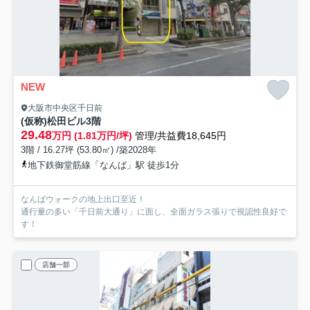
NEW
大阪市中央区千日前
(仮称)松田ビル
3階
29.48
万円 (1.81万円/坪)
管理/共益費18,645円
3階 / 16.27坪 (53.80㎡) /築2028年
地下鉄御堂筋線「なんば」駅 徒歩1分
なんばウォークの地上出口至近！
通行量の多い「千日前大通り」に面し、全面ガラス張りで視認性良好で
す！
店舗一部