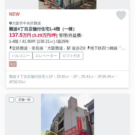
NEW
大阪市中央区難波
難波4丁目店舗付住宅
1-4階（一棟）
137.5
万円 (3.29万円/坪)
管理/共益費-
1-4階 / 41.80坪 (138.21㎡) /築29年
近鉄難波・奈良線「大阪難波」駅 徒歩2分
地下鉄四つ橋線「なんば」駅 徒歩3分
バルコニー
エレベーター
ロフト付き
礼0
難波４丁目店舗付住宅☆1F：35.81㎡・2F：35.41㎡・3F36.46㎡・
4F30.53㎡
店舗一部