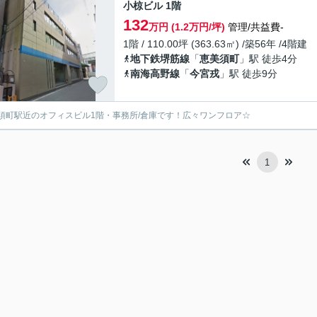
小椋ビル 1階
132
万円 (1.2万円/坪)
管理/共益費-
1階 / 110.00坪 (363.63㎡) /築56年 /4階建
地下鉄堺筋線
「
恵美須町
」駅 徒歩4分
南海高野線
「
今宮戎
」駅 徒歩9分
須町駅近のオフィスビル1階・事務所/倉庫です！広々ワンフロア☆
1