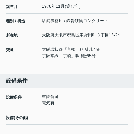
1978年11月(築47年)
築年月
店舗事務所 / 鉄骨鉄筋コンクリート
種別 / 構造
大阪府
大阪市都島区
東野田町
３丁目13-24
所在地
大阪環状線
「
京橋
」駅 徒歩4分
交通
京阪本線
「
京橋
」駅 徒歩5分
設備条件
重飲食可
設備条件
電気有
-
設備(その他)