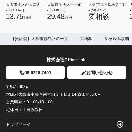
大阪市北区西天満３丁目
大阪市中央区千日前１丁目
大阪市北区堂島２丁目
- (60.00㎡)
- (53.80㎡)
- (58.47㎡)
-
13.75
29.48
要相談
万円
万円
【貸店舗】大阪市都島区の一覧
京橋駅
シャルム京橋
株式会社OfficeLink
06-6226-7400
お問い合わせ
〒541-0054
大阪府大阪市中央区南本町３丁目3-14 貴田ビル 8F
営業時間：
9：00-18：00
定休日：
土日祝祭日
トップページ