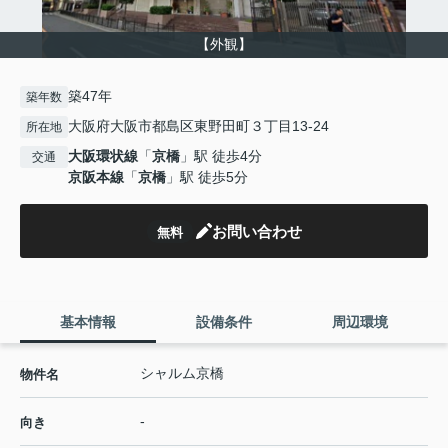
【外観】
築47年
築年数
大阪府大阪市都島区東野田町３丁目13-24
所在地
大阪環状線
「
京橋
」駅 徒歩4分
交通
京阪本線
「
京橋
」駅 徒歩5分
お問い合わせ
無料
基本情報
設備条件
周辺環境
シャルム京橋
物件名
-
向き