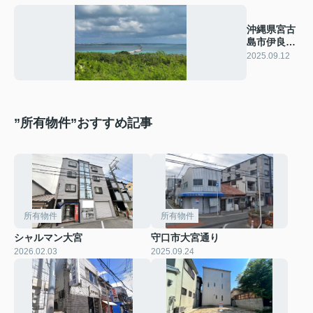
沖縄県宮古
島市伊良部
土地
2025.09.12
”所有物件”おすすめ記事
所有物件
所有物件
シャルマン大宮
守口市大宮通り
2026.02.03
2025.09.24