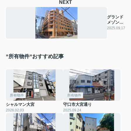
NEXT
グランド
メゾン船
場
2025.09.17
”所有物件”おすすめ記事
所有物件
所有物件
シャルマン大宮
守口市大宮通り
2026.02.03
2025.09.24